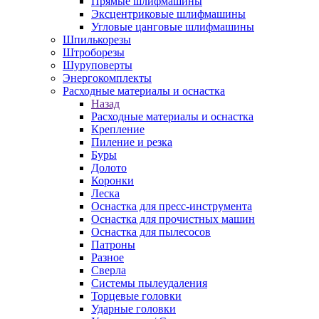
Прямые шлифмашины
Эксцентриковые шлифмашины
Угловые цанговые шлифмашины
Шпилькорезы
Штроборезы
Шуруповерты
Энергокомплекты
Расходные материалы и оснастка
Назад
Расходные материалы и оснастка
Крепление
Пиление и резка
Буры
Долото
Коронки
Леска
Оснастка для пресс-инструмента
Оснастка для прочистных машин
Оснастка для пылесосов
Патроны
Разное
Сверла
Системы пылеудаления
Торцевые головки
Ударные головки