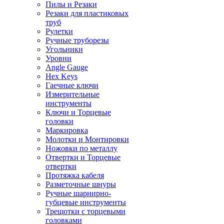
Пилы и Резаки
Резаки для пластиковых
труб
Рулетки
Ручные труборезы
Угольники
Уровни
Angle Gauge
Hex Keys
Гаечные ключи
Измерительные
инструменты
Ключи и Торцевые
головки
Маркировка
Молотки и Монтировки
Ножовки по металлу
Отвертки и Торцевые
отвертки
Протяжка кабеля
Разметочные шнуры
Ручные шарнирно-
губцевые инструменты
Трещотки с торцевыми
головками