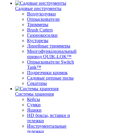
Садовые инструменты
Воздуходувки
Опрыскиватели
Триммеры
Brush Cutters
Газонокосилки
Кусторезы
Линейные триммеры
Многофункциональный
привод QUIK-LOK™
Опрыскиватели Switch
Tank™
Подрезчики кромок
Садовые цепные пилы
Секаторы
Системы хранения
Кейсы
Сумки
Ящики
HD боксы, вставки и
тележки
Инструментальные
тележки