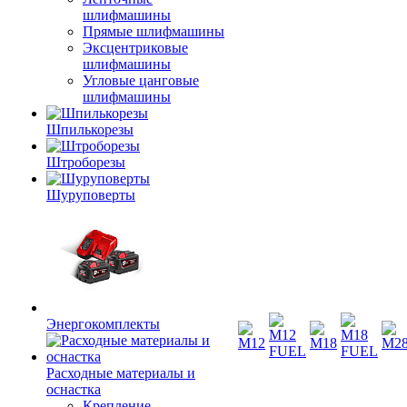
шлифмашины
Прямые шлифмашины
Эксцентриковые
шлифмашины
Угловые цанговые
шлифмашины
Шпилькорезы
Штроборезы
Шуруповерты
Энергокомплекты
Расходные материалы и
оснастка
Крепление