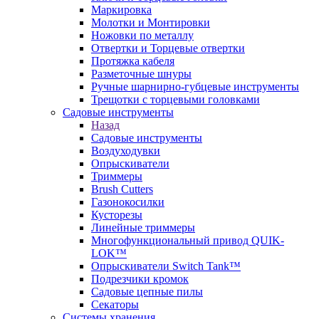
Маркировка
Молотки и Монтировки
Ножовки по металлу
Отвертки и Торцевые отвертки
Протяжка кабеля
Разметочные шнуры
Ручные шарнирно-губцевые инструменты
Трещотки с торцевыми головками
Садовые инструменты
Назад
Садовые инструменты
Воздуходувки
Опрыскиватели
Триммеры
Brush Cutters
Газонокосилки
Кусторезы
Линейные триммеры
Многофункциональный привод QUIK-
LOK™
Опрыскиватели Switch Tank™
Подрезчики кромок
Садовые цепные пилы
Секаторы
Системы хранения