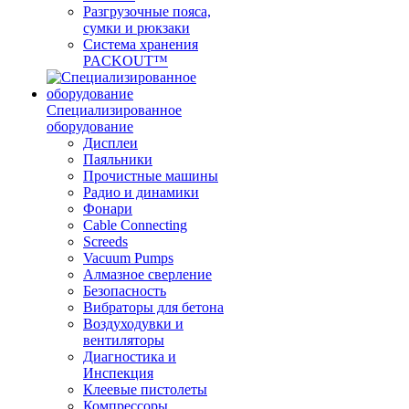
Разгрузочные пояса,
сумки и рюкзаки
Система хранения
PACKOUT™
Специализированное
оборудование
Дисплеи
Паяльники
Прочистные машины
Радио и динамики
Фонари
Cable Connecting
Screeds
Vacuum Pumps
Алмазное сверление
Безопасность
Вибраторы для бетона
Воздуходувки и
вентиляторы
Диагностика и
Инспекция
Клеевые пистолеты
Компрессоры