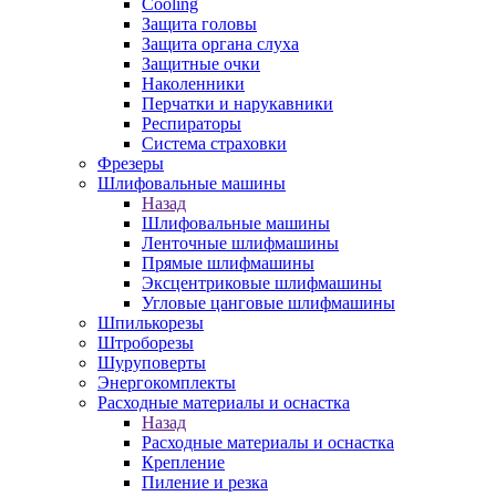
Cooling
Защита головы
Защита органа слуха
Защитные очки
Наколенники
Перчатки и нарукавники
Респираторы
Система страховки
Фрезеры
Шлифовальные машины
Назад
Шлифовальные машины
Ленточные шлифмашины
Прямые шлифмашины
Эксцентриковые шлифмашины
Угловые цанговые шлифмашины
Шпилькорезы
Штроборезы
Шуруповерты
Энергокомплекты
Расходные материалы и оснастка
Назад
Расходные материалы и оснастка
Крепление
Пиление и резка