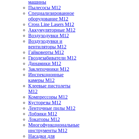
машины
Пылесосы M12
Специализированное
оборудование M12
Cross Line Lasers M12
Аккумуляторные M12
Воздуходувки M12
Воздуходувки и
вентиляторы M12
Гайковерты M12
Гвоздезабиватели M12
Динамики M12
Заклепочники M12
Инспекционные
камеры M12
Клеевые пистолеты
M12
Компрессоры M12
Кусторезы M12
Ленточные пилы M12
Лобзики M12
Локаторы M12
Многофункциональные
инструменты M12
Насадки для