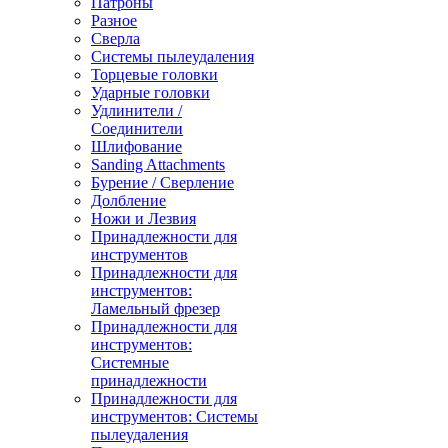
Патроны
Разное
Сверла
Системы пылеудаления
Торцевые головки
Ударные головки
Удлинители /
Соединители
Шлифование
Sanding Attachments
Бурение / Сверление
Долбление
Ножи и Лезвия
Принадлежности для
инструментов
Принадлежности для
инструментов:
Ламельный фрезер
Принадлежности для
инструментов:
Системные
принадлежности
Принадлежности для
инструментов: Системы
пылеудаления