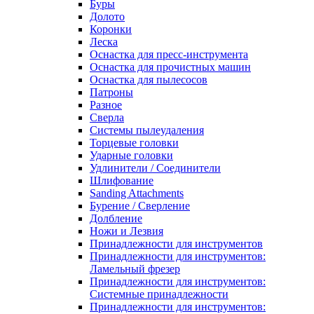
Буры
Долото
Коронки
Леска
Оснастка для пресс-инструмента
Оснастка для прочистных машин
Оснастка для пылесосов
Патроны
Разное
Сверла
Системы пылеудаления
Торцевые головки
Ударные головки
Удлинители / Соединители
Шлифование
Sanding Attachments
Бурение / Сверление
Долбление
Ножи и Лезвия
Принадлежности для инструментов
Принадлежности для инструментов:
Ламельный фрезер
Принадлежности для инструментов:
Системные принадлежности
Принадлежности для инструментов: