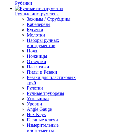
Рубанки
Ручные инструменты
Зажимы / Струбцины
Кабелерезы
Кусачки
Молотки
Наборы ручных
инструментов
Ножи
Ножницы
Отвертки
Пассатижи
Пилы и Резаки
Резаки для пластиковых
труб
Рулетки
Ручные труборезы
Угольники
Уровни
Angle Gauge
Hex Keys
Гаечные ключи
Измерительные
инструменты