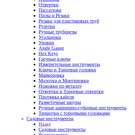
Отвертки
Пассатижи
Пилы и Резаки
Резаки для пластиковых труб
Рулетки
Ручные труборезы
Угольники
Уровни
Angle Gauge
Hex Keys
Гаечные ключи
Измерительные инструменты
Ключи и Торцевые головки
Маркировка
Молотки и Монтировки
Ножовки по металлу
Отвертки и Торцевые отвертки
Протяжка кабеля
Разметочные шнуры
Ручные шарнирно-губцевые инструменты
Трещотки с торцевыми головками
Садовые инструменты
Назад
Садовые инструменты
Воздуходувки