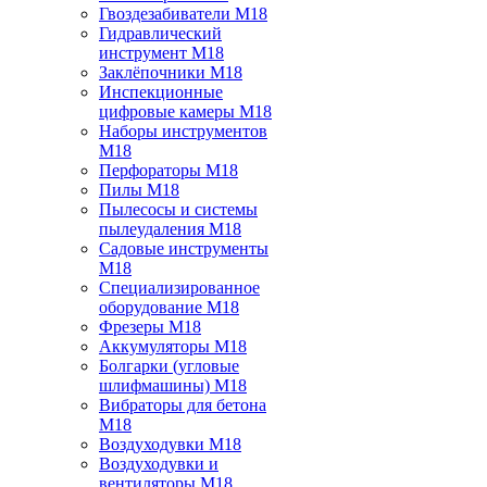
Гвоздезабиватели M18
Гидравлический
инструмент M18
Заклёпочники M18
Инспекционные
цифровые камеры M18
Наборы инструментов
M18
Перфораторы M18
Пилы M18
Пылесосы и системы
пылеудаления M18
Садовые инструменты
M18
Специализированное
оборудование M18
Фрезеры M18
Аккумуляторы M18
Болгарки (угловые
шлифмашины) M18
Вибраторы для бетона
M18
Воздуходувки M18
Воздуходувки и
вентиляторы M18