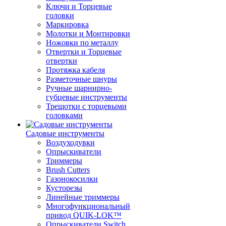
Ключи и Торцевые
головки
Маркировка
Молотки и Монтировки
Ножовки по металлу
Отвертки и Торцевые
отвертки
Протяжка кабеля
Разметочные шнуры
Ручные шарнирно-
губцевые инструменты
Трещотки с торцевыми
головками
Садовые инструменты
Воздуходувки
Опрыскиватели
Триммеры
Brush Cutters
Газонокосилки
Кусторезы
Линейные триммеры
Многофункциональный
привод QUIK-LOK™
Опрыскиватели Switch