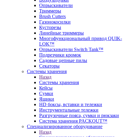
Опрыскиватели
Триммеры
Brush Cutters
Газонокосилки
Кусторезы
Линейные триммеры
Многофункциональный привод QUIK-
LOK™
Опрыскиватели Switch Tank™
Подрезчики кромок
Садовые цепные пилы
Секаторы
Системы хранения
Назад
Системы хранения
Кейсы
Сумки
Ящики
HD боксы, вставки и тележки
Инструментальные тележки
Разгрузочные пояса, сумки и рюкзаки
Система хранения PACKOUT™
Специализированное оборудование
Назад