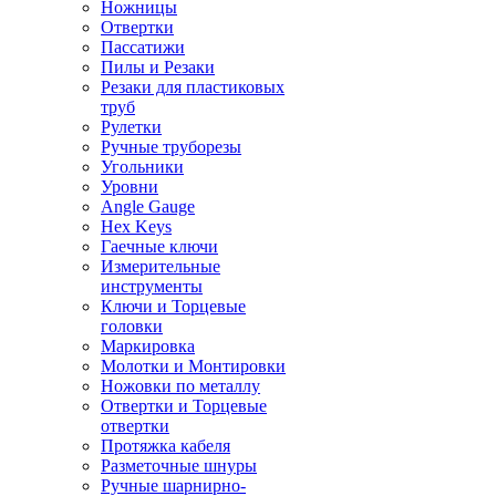
Ножницы
Отвертки
Пассатижи
Пилы и Резаки
Резаки для пластиковых
труб
Рулетки
Ручные труборезы
Угольники
Уровни
Angle Gauge
Hex Keys
Гаечные ключи
Измерительные
инструменты
Ключи и Торцевые
головки
Маркировка
Молотки и Монтировки
Ножовки по металлу
Отвертки и Торцевые
отвертки
Протяжка кабеля
Разметочные шнуры
Ручные шарнирно-