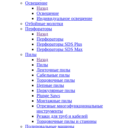
Освещение
Назад
Освещение
Индивидуальное освещение
Отбойные молотки
Перфораторы
Назад
Перфораторы
Перфораторы SDS Plus
Перфораторы SDS Max
Пилы
Назад
Пилы
Ленточные пилы
Сабельные пилы
Торцовочные пилы
Цепные пилы
Циркулярные пилы
Plunge Saws
Монтажные пилы
Отрезные многофункциональные
инструменты
Резаки для труб и кабелей
Торцовочные пилы и станины
Полировальные машины