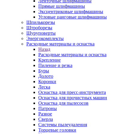
Ленточные шлифмашины
Прямые шлифмашины
Эксцентриковые шлифмашины
Угловые цанговые шлифмашины
Шпилькорезы
Штроборезы
Шуруповерты
Энергокомплекты
Расходные материалы и оснастка
Назад
Расходные материалы и оснастка
Крепление
Пиление и резка
Буры
Долото
Коронки
Леска
Оснастка для пресс-инструмента
Оснастка для прочистных машин
Оснастка для пылесосов
Патроны
Разное
Сверла
Системы пылеудаления
Торцевые головки