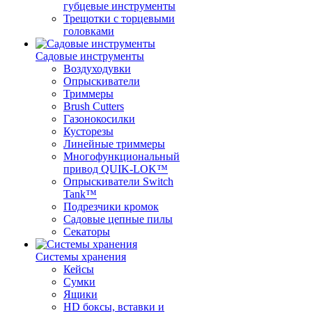
губцевые инструменты
Трещотки с торцевыми
головками
Садовые инструменты
Воздуходувки
Опрыскиватели
Триммеры
Brush Cutters
Газонокосилки
Кусторезы
Линейные триммеры
Многофункциональный
привод QUIK-LOK™
Опрыскиватели Switch
Tank™
Подрезчики кромок
Садовые цепные пилы
Секаторы
Системы хранения
Кейсы
Сумки
Ящики
HD боксы, вставки и