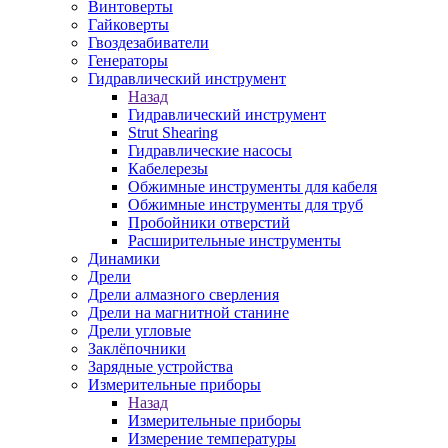
Винтоверты
Гайковерты
Гвоздезабиватели
Генераторы
Гидравлический инструмент
Назад
Гидравлический инструмент
Strut Shearing
Гидравлические насосы
Кабелерезы
Обжимные инструменты для кабеля
Обжимные инструменты для труб
Пробойники отверстий
Расширительные инструменты
Динамики
Дрели
Дрели алмазного сверления
Дрели на магнитной станине
Дрели угловые
Заклёпочники
Зарядные устройства
Измерительные приборы
Назад
Измерительные приборы
Измерение температуры