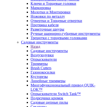
Ключи и Торцевые головки
Маркировка
Молотки и Монтировки
Ножовки по металлу
Отвертки и Торцевые отвертки
Протяжка кабеля
Разметочные шнуры
Ручные шарнирно-губцевые инструменты
Трещотки с торцевыми головками
Садовые инструменты
Назад
Садовые инструменты
Воздуходувки
Опрыскиватели
Триммеры
Brush Cutters
Газонокосилки
Кусторезы
Линейные триммеры
Многофункциональный привод QUIK-
LOK™
Опрыскиватели Switch Tank™
Подрезчики кромок
Садовые цепные пилы
Секаторы