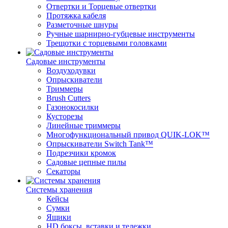
Отвертки и Торцевые отвертки
Протяжка кабеля
Разметочные шнуры
Ручные шарнирно-губцевые инструменты
Трещотки с торцевыми головками
Садовые инструменты
Воздуходувки
Опрыскиватели
Триммеры
Brush Cutters
Газонокосилки
Кусторезы
Линейные триммеры
Многофункциональный привод QUIK-LOK™
Опрыскиватели Switch Tank™
Подрезчики кромок
Садовые цепные пилы
Секаторы
Системы хранения
Кейсы
Сумки
Ящики
HD боксы, вставки и тележки