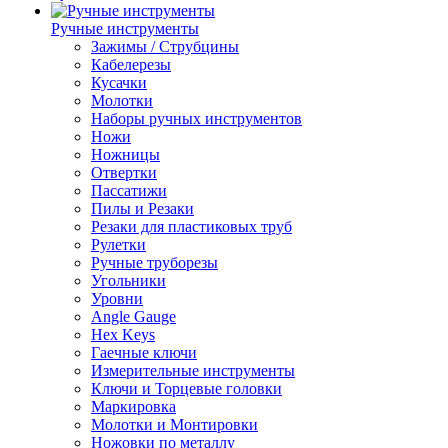
Ручные инструменты
Зажимы / Струбцины
Кабелерезы
Кусачки
Молотки
Наборы ручных инструментов
Ножи
Ножницы
Отвертки
Пассатижи
Пилы и Резаки
Резаки для пластиковых труб
Рулетки
Ручные труборезы
Угольники
Уровни
Angle Gauge
Hex Keys
Гаечные ключи
Измерительные инструменты
Ключи и Торцевые головки
Маркировка
Молотки и Монтировки
Ножовки по металлу