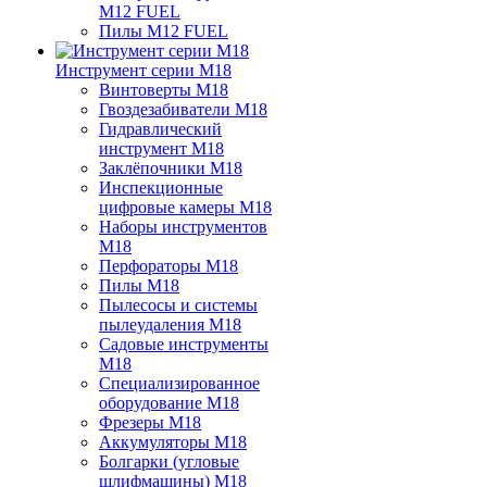
M12 FUEL
Пилы M12 FUEL
Инструмент серии M18
Винтоверты M18
Гвоздезабиватели M18
Гидравлический
инструмент M18
Заклёпочники M18
Инспекционные
цифровые камеры M18
Наборы инструментов
M18
Перфораторы M18
Пилы M18
Пылесосы и системы
пылеудаления M18
Садовые инструменты
M18
Специализированное
оборудование M18
Фрезеры M18
Аккумуляторы M18
Болгарки (угловые
шлифмашины) M18