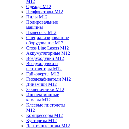
M12
Одежда M12
Перфораторы M12
Пилы M12
Полировальные
машины
Пылесосы M12
Специализированное
оборудование M12
Cross Line Lasers M12
Аккумуляторные M12
Воздуходувки M12
Воздуходувки и
вентиляторы M12
Гайковерты M12
Гвоздезабиватели M12
Динамики M12
Заклепочники M12
Инспекционные
камеры M12
Клеевые пистолеты
M12
Компрессоры M12
Кусторезы M12
Ленточные пилы M12