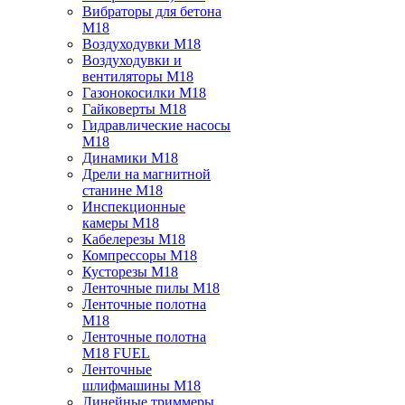
Вибраторы для бетона
M18
Воздуходувки M18
Воздуходувки и
вентиляторы M18
Газонокосилки M18
Гайковерты M18
Гидравлические насосы
M18
Динамики M18
Дрели на магнитной
станине M18
Инспекционные
камеры M18
Кабелерезы M18
Компрессоры M18
Кусторезы M18
Ленточные пилы M18
Ленточные полотна
M18
Ленточные полотна
M18 FUEL
Ленточные
шлифмашины M18
Линейные триммеры