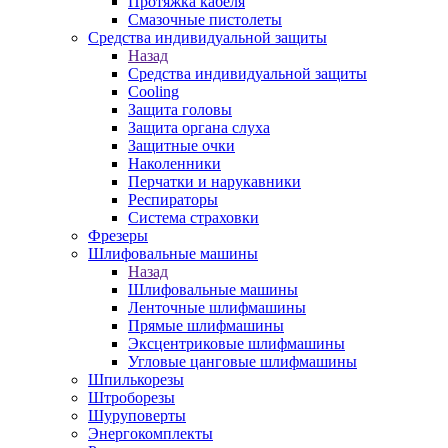
Протяжка кабеля
Смазочные пистолеты
Средства индивидуальной защиты
Назад
Средства индивидуальной защиты
Cooling
Защита головы
Защита органа слуха
Защитные очки
Наколенники
Перчатки и нарукавники
Респираторы
Система страховки
Фрезеры
Шлифовальные машины
Назад
Шлифовальные машины
Ленточные шлифмашины
Прямые шлифмашины
Эксцентриковые шлифмашины
Угловые цанговые шлифмашины
Шпилькорезы
Штроборезы
Шуруповерты
Энергокомплекты