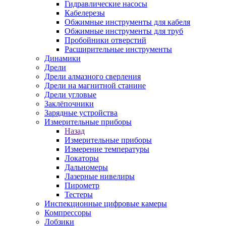
Гидравлические насосы
Кабелерезы
Обжимные инструменты для кабеля
Обжимные инструменты для труб
Пробойники отверстий
Расширительные инструменты
Динамики
Дрели
Дрели алмазного сверления
Дрели на магнитной станине
Дрели угловые
Заклёпочники
Зарядные устройства
Измерительные приборы
Назад
Измерительные приборы
Измерение температуры
Локаторы
Дальномеры
Лазерные нивелиры
Пирометр
Тестеры
Инспекционные цифровые камеры
Компрессоры
Лобзики