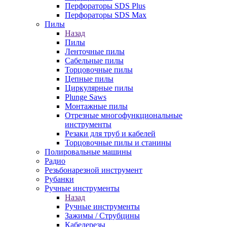
Перфораторы SDS Plus
Перфораторы SDS Max
Пилы
Назад
Пилы
Ленточные пилы
Сабельные пилы
Торцовочные пилы
Цепные пилы
Циркулярные пилы
Plunge Saws
Монтажные пилы
Отрезные многофункциональные
инструменты
Резаки для труб и кабелей
Торцовочные пилы и станины
Полировальные машины
Радио
Резьбонарезной инструмент
Рубанки
Ручные инструменты
Назад
Ручные инструменты
Зажимы / Струбцины
Кабелерезы