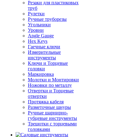
Резаки для пластиковых
труб
Рулетки
Ручные труборезы
Угольники
Уровни
Angle Gauge
Hex Keys
Гаечные ключи
Измерительные
инструменты
Ключи и Торцевые
головки
Маркировка
Молотки и Монтировки
Ножовки по металлу
Отвертки и Торцевые
отвертки
Протяжка кабеля
Разметочные шнуры
Ручные шарнирно-
губцевые инструменты
Трещотки с торцевыми
головками