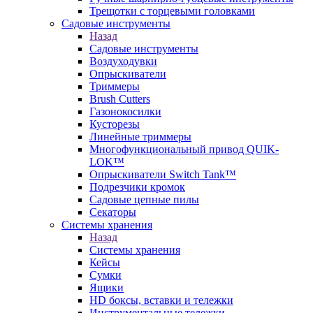
Трещотки с торцевыми головками
Садовые инструменты
Назад
Садовые инструменты
Воздуходувки
Опрыскиватели
Триммеры
Brush Cutters
Газонокосилки
Кусторезы
Линейные триммеры
Многофункциональный привод QUIK-
LOK™
Опрыскиватели Switch Tank™
Подрезчики кромок
Садовые цепные пилы
Секаторы
Системы хранения
Назад
Системы хранения
Кейсы
Сумки
Ящики
HD боксы, вставки и тележки
Инструментальные тележки