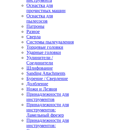
инструмента
Оснастка для
прочистных машин
Оснастка для
пылесосов
Патроны
Разное
Сверла
Системы пылеудаления
Торцевые головки
Ударные головки
Удлинители /
Соединители
Шлифование
Sanding Attachments
Бурение / Сверление
Долбление
Ножи и Лезвия
Принадлежности для
инструментов
Принадлежности для
инструментов:
Ламельный фрезер
Принадлежности для
инструментов: