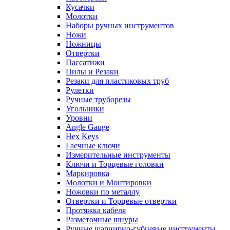
Кусачки
Молотки
Наборы ручных инструментов
Ножи
Ножницы
Отвертки
Пассатижи
Пилы и Резаки
Резаки для пластиковых труб
Рулетки
Ручные труборезы
Угольники
Уровни
Angle Gauge
Hex Keys
Гаечные ключи
Измерительные инструменты
Ключи и Торцевые головки
Маркировка
Молотки и Монтировки
Ножовки по металлу
Отвертки и Торцевые отвертки
Протяжка кабеля
Разметочные шнуры
Ручные шарнирно-губцевые инструменты