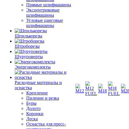
Прямые шлифмашины
Эксцентриковые
шлифмашины
Угловые цанговые
шлифмашины
Шпилькорезы
Штроборезы
Шуруповерты
Энергокомплекты
Расходные материалы и
оснастка
Крепление
Пиление и резка
Буры
Долото
Коронки
Леска
Оснастка для пресс-