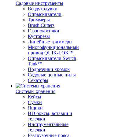
Садовые инструменты
Воздуходувки
Опрыскиватели
Триммеры
Brush Cutters
Газонокосилки
Кусторезы
Линейные триммеры
Многофункциональный
привод QUIK-LOK™
Опрыскиватели Switch
Tank™
Подрезчики кромок
Садовые цепные пилы
Секаторы
Системы хранения
Кейсы
Сумки
Ящики
HD боксы, вставки и
тележки
Инструментальные
тележки
Разгрузочные пояса,