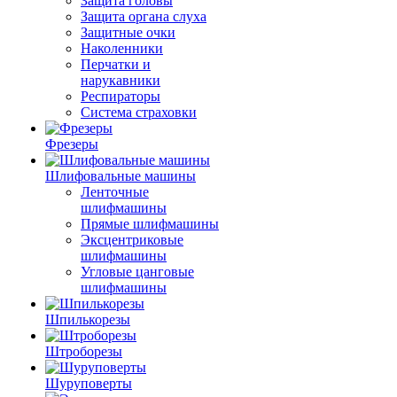
Защита головы
Защита органа слуха
Защитные очки
Наколенники
Перчатки и
нарукавники
Респираторы
Система страховки
Фрезеры
Шлифовальные машины
Ленточные
шлифмашины
Прямые шлифмашины
Эксцентриковые
шлифмашины
Угловые цанговые
шлифмашины
Шпилькорезы
Штроборезы
Шуруповерты