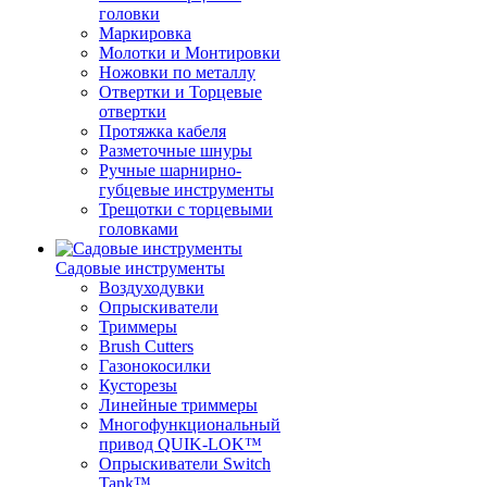
головки
Маркировка
Молотки и Монтировки
Ножовки по металлу
Отвертки и Торцевые
отвертки
Протяжка кабеля
Разметочные шнуры
Ручные шарнирно-
губцевые инструменты
Трещотки с торцевыми
головками
Садовые инструменты
Воздуходувки
Опрыскиватели
Триммеры
Brush Cutters
Газонокосилки
Кусторезы
Линейные триммеры
Многофункциональный
привод QUIK-LOK™
Опрыскиватели Switch
Tank™