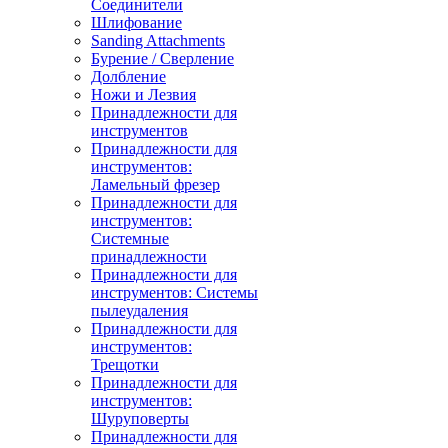
Соединители
Шлифование
Sanding Attachments
Бурение / Сверление
Долбление
Ножи и Лезвия
Принадлежности для
инструментов
Принадлежности для
инструментов:
Ламельный фрезер
Принадлежности для
инструментов:
Системные
принадлежности
Принадлежности для
инструментов: Системы
пылеудаления
Принадлежности для
инструментов:
Трещотки
Принадлежности для
инструментов:
Шуруповерты
Принадлежности для