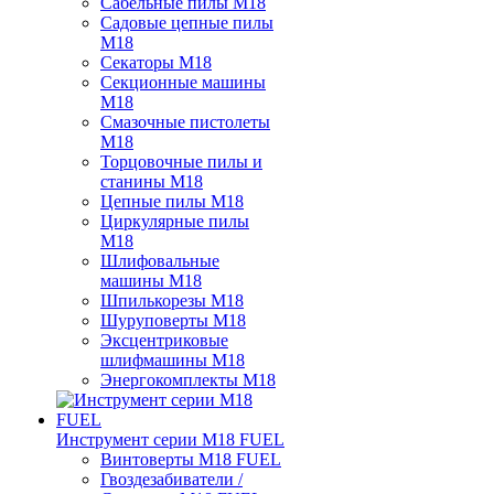
Сабельные пилы M18
Садовые цепные пилы
M18
Секаторы M18
Секционные машины
M18
Смазочные пистолеты
M18
Торцовочные пилы и
станины M18
Цепные пилы M18
Циркулярные пилы
M18
Шлифовальные
машины M18
Шпилькорезы M18
Шуруповерты M18
Эксцентриковые
шлифмашины M18
Энергокомплекты M18
Инструмент серии M18 FUEL
Винтоверты M18 FUEL
Гвоздезабиватели /