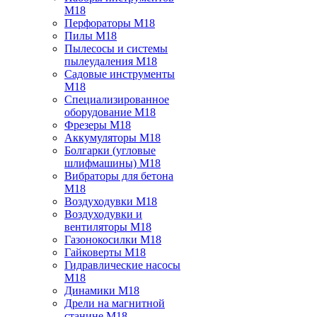
M18
Перфораторы M18
Пилы M18
Пылесосы и системы
пылеудаления M18
Садовые инструменты
M18
Специализированное
оборудование M18
Фрезеры M18
Аккумуляторы M18
Болгарки (угловые
шлифмашины) M18
Вибраторы для бетона
M18
Воздуходувки M18
Воздуходувки и
вентиляторы M18
Газонокосилки M18
Гайковерты M18
Гидравлические насосы
M18
Динамики M18
Дрели на магнитной
станине M18