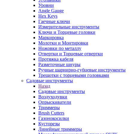
Уровни
Angle Gauge
Hex Keys
Гаечные ключи
Измерительные инструменты
Ключи и Торцевые головки
Маркировка
Молотки и Монтировки
Ножовки по металлу
Отвертки и Торцевые отвертки
Протяжка кабеля
Разметочные шнуры
Ручные шарнирно-губцевые инструменты
Трещотки с торцевыми головками
Садовые инструменты
Назад
Садовые инструменты
Воздуходувки
Опрыскиватели
Триммеры
Brush Cutters
Газонокосилки
Кусторезы
Линейные триммеры