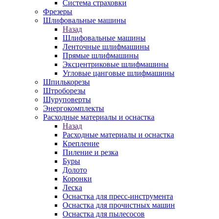
Система страховки
Фрезеры
Шлифовальные машины
Назад
Шлифовальные машины
Ленточные шлифмашины
Прямые шлифмашины
Эксцентриковые шлифмашины
Угловые цанговые шлифмашины
Шпилькорезы
Штроборезы
Шуруповерты
Энергокомплекты
Расходные материалы и оснастка
Назад
Расходные материалы и оснастка
Крепление
Пиление и резка
Буры
Долото
Коронки
Леска
Оснастка для пресс-инструмента
Оснастка для прочистных машин
Оснастка для пылесосов