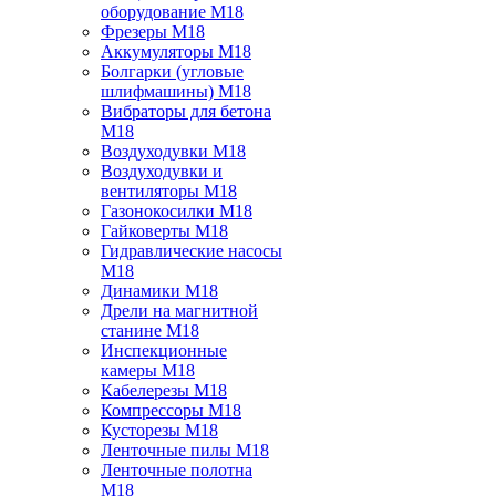
оборудование M18
Фрезеры M18
Аккумуляторы M18
Болгарки (угловые
шлифмашины) M18
Вибраторы для бетона
M18
Воздуходувки M18
Воздуходувки и
вентиляторы M18
Газонокосилки M18
Гайковерты M18
Гидравлические насосы
M18
Динамики M18
Дрели на магнитной
станине M18
Инспекционные
камеры M18
Кабелерезы M18
Компрессоры M18
Кусторезы M18
Ленточные пилы M18
Ленточные полотна
M18