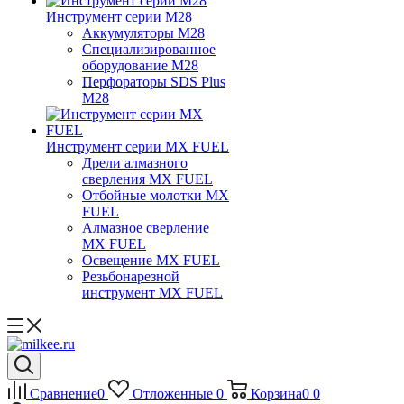
Инструмент серии M28
Аккумуляторы M28
Специализированное
оборудование M28
Перфораторы SDS Plus
M28
Инструмент серии MX FUEL
Дрели алмазного
сверления MX FUEL
Отбойные молотки MX
FUEL
Алмазное сверление
MX FUEL
Освещение MX FUEL
Резьбонарезной
инструмент MX FUEL
Сравнение
0
Отложенные
0
Корзина
0
0