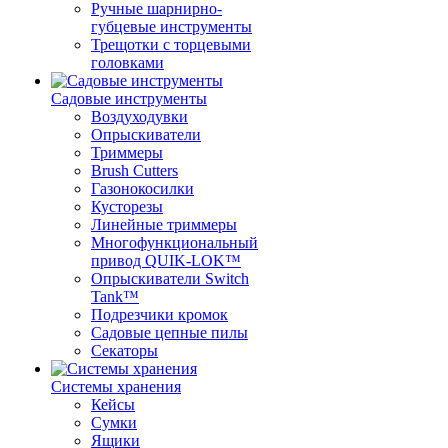
Ручные шарнирно-
губцевые инструменты
Трещотки с торцевыми
головками
Садовые инструменты
Воздуходувки
Опрыскиватели
Триммеры
Brush Cutters
Газонокосилки
Кусторезы
Линейные триммеры
Многофункциональный
привод QUIK-LOK™
Опрыскиватели Switch
Tank™
Подрезчики кромок
Садовые цепные пилы
Секаторы
Системы хранения
Кейсы
Сумки
Ящики