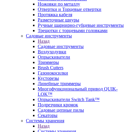
Ножовки по металлу
Отвертки и Торцевые отвертки
Протяжка кабеля
Разметочные шнуры
Ручные шарнирно-губцевые инструменты
Трещотки с торцевыми головками
Садовые инструменты
Назад
Садовые инструменты
Воздуходувки
Опрыскиватели
Триммеры
Brush Cutters
Газонокосилки
Кусторезы
Линейные триммеры
Многофункциональный привод QUIK-
LOK™
Опрыскиватели Switch Tank™
Подрезчики кромок
Садовые цепные пилы
Секаторы
Системы хранения
Назад
Системы хранения