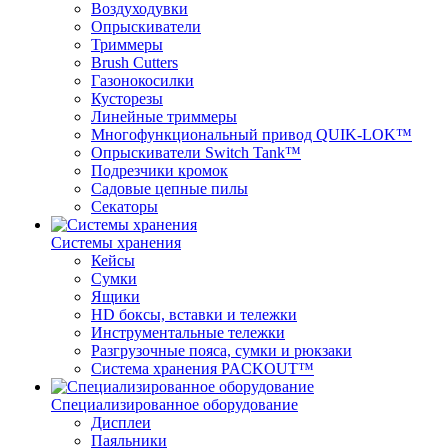
Воздуходувки
Опрыскиватели
Триммеры
Brush Cutters
Газонокосилки
Кусторезы
Линейные триммеры
Многофункциональный привод QUIK-LOK™
Опрыскиватели Switch Tank™
Подрезчики кромок
Садовые цепные пилы
Секаторы
Системы хранения
Кейсы
Сумки
Ящики
HD боксы, вставки и тележки
Инструментальные тележки
Разгрузочные пояса, сумки и рюкзаки
Система хранения PACKOUT™
Специализированное оборудование
Дисплеи
Паяльники