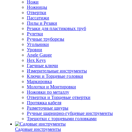
Ножи
Ножницы
Отвертки
Пассатижи
Пилы и Резаки
Резаки для пластиковых труб
Рулетки
Ручные труборезы
Угольники
Уровни
Angle Gauge
Hex Keys
Гаечные ключи
Измерительные инструменты
Ключи и Торцевые головки
Маркировка
Молотки и Монтировки
Ножовки по металлу
Отвертки и Торцевые отвертки
Протяжка кабеля
Разметочные шнуры
Ручные шарнирно-губцевые инструменты
Трещотки с торцевыми головками
Садовые инструменты