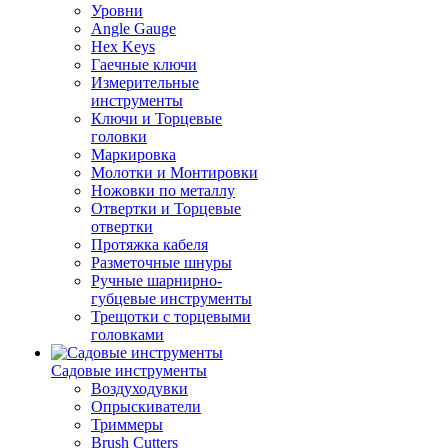
Уровни
Angle Gauge
Hex Keys
Гаечные ключи
Измерительные
инструменты
Ключи и Торцевые
головки
Маркировка
Молотки и Монтировки
Ножовки по металлу
Отвертки и Торцевые
отвертки
Протяжка кабеля
Разметочные шнуры
Ручные шарнирно-
губцевые инструменты
Трещотки с торцевыми
головками
Садовые инструменты
Воздуходувки
Опрыскиватели
Триммеры
Brush Cutters