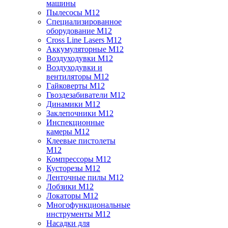
машины
Пылесосы M12
Специализированное
оборудование M12
Cross Line Lasers M12
Аккумуляторные M12
Воздуходувки M12
Воздуходувки и
вентиляторы M12
Гайковерты M12
Гвоздезабиватели M12
Динамики M12
Заклепочники M12
Инспекционные
камеры M12
Клеевые пистолеты
M12
Компрессоры M12
Кусторезы M12
Ленточные пилы M12
Лобзики M12
Локаторы M12
Многофункциональные
инструменты M12
Насадки для