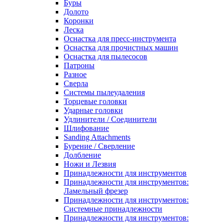
Буры
Долото
Коронки
Леска
Оснастка для пресс-инструмента
Оснастка для прочистных машин
Оснастка для пылесосов
Патроны
Разное
Сверла
Системы пылеудаления
Торцевые головки
Ударные головки
Удлинители / Соединители
Шлифование
Sanding Attachments
Бурение / Сверление
Долбление
Ножи и Лезвия
Принадлежности для инструментов
Принадлежности для инструментов:
Ламельный фрезер
Принадлежности для инструментов:
Системные принадлежности
Принадлежности для инструментов: