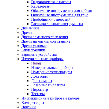
Гидравлические насосы
Кабелерезы
Обжимные инструменты для кабеля
Обжимные инструменты для труб
Пробойники отверстий
Расширительные инструменты
Динамики
Дрели
Дрели алмазного сверления
Дрели на магнитной станине
Дрели угловые
Заклёпочники
Зарядные устройства
Измерительные приборы
Назад
Измерительные приборы
Измерение температуры
Локаторы
Дальномеры
Лазерные нивелиры
Пирометр
Тестеры
Инспекционные цифровые камеры
Компрессоры
Лобзики