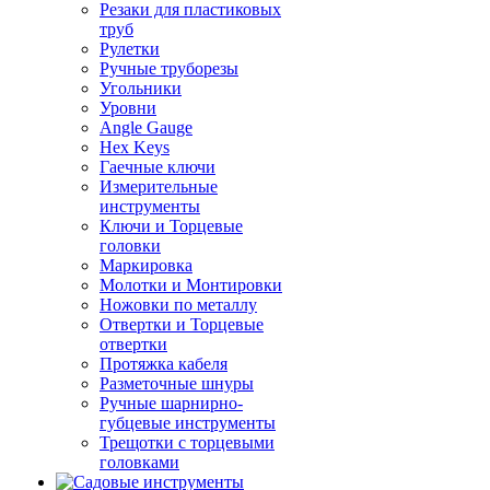
Резаки для пластиковых
труб
Рулетки
Ручные труборезы
Угольники
Уровни
Angle Gauge
Hex Keys
Гаечные ключи
Измерительные
инструменты
Ключи и Торцевые
головки
Маркировка
Молотки и Монтировки
Ножовки по металлу
Отвертки и Торцевые
отвертки
Протяжка кабеля
Разметочные шнуры
Ручные шарнирно-
губцевые инструменты
Трещотки с торцевыми
головками