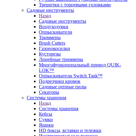
Трещотки с торцевыми головками
Садовые инструменты
Назад
Садовые инструменты
Воздуходувки
Опрыскиватели
Триммеры
Brush Cutters
Газонокосилки
Кусторезы
Линейные триммеры
Многофункциональный привод QUIK-
LOK™
Опрыскиватели Switch Tank™
Подрезчики кромок
Садовые цепные пилы
Секаторы
Системы хранения
Назад
Системы хранения
Кейсы
Сумки
Ящики
HD боксы, вставки и тележки
Инструментальные тележки