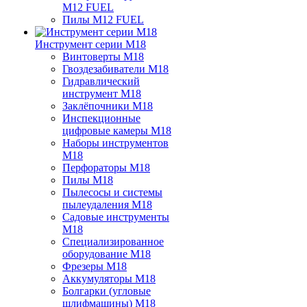
M12 FUEL
Пилы M12 FUEL
Инструмент серии M18
Винтоверты M18
Гвоздезабиватели M18
Гидравлический
инструмент M18
Заклёпочники M18
Инспекционные
цифровые камеры M18
Наборы инструментов
M18
Перфораторы M18
Пилы M18
Пылесосы и системы
пылеудаления M18
Садовые инструменты
M18
Специализированное
оборудование M18
Фрезеры M18
Аккумуляторы M18
Болгарки (угловые
шлифмашины) M18