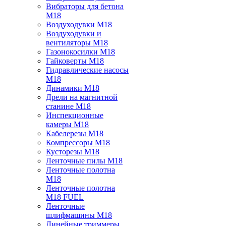
Вибраторы для бетона
M18
Воздуходувки M18
Воздуходувки и
вентиляторы M18
Газонокосилки M18
Гайковерты M18
Гидравлические насосы
M18
Динамики M18
Дрели на магнитной
станине M18
Инспекционные
камеры M18
Кабелерезы M18
Компрессоры M18
Кусторезы M18
Ленточные пилы M18
Ленточные полотна
M18
Ленточные полотна
M18 FUEL
Ленточные
шлифмашины M18
Линейные триммеры