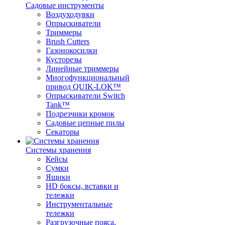
Садовые инструменты
Воздуходувки
Опрыскиватели
Триммеры
Brush Cutters
Газонокосилки
Кусторезы
Линейные триммеры
Многофункциональный
привод QUIK-LOK™
Опрыскиватели Switch
Tank™
Подрезчики кромок
Садовые цепные пилы
Секаторы
Системы хранения
Кейсы
Сумки
Ящики
HD боксы, вставки и
тележки
Инструментальные
тележки
Разгрузочные пояса,