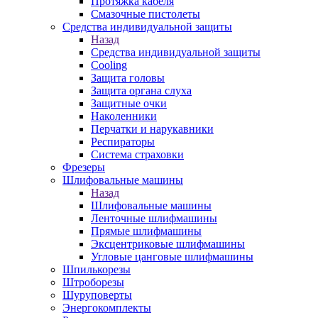
Протяжка кабеля
Смазочные пистолеты
Средства индивидуальной защиты
Назад
Средства индивидуальной защиты
Cooling
Защита головы
Защита органа слуха
Защитные очки
Наколенники
Перчатки и нарукавники
Респираторы
Система страховки
Фрезеры
Шлифовальные машины
Назад
Шлифовальные машины
Ленточные шлифмашины
Прямые шлифмашины
Эксцентриковые шлифмашины
Угловые цанговые шлифмашины
Шпилькорезы
Штроборезы
Шуруповерты
Энергокомплекты