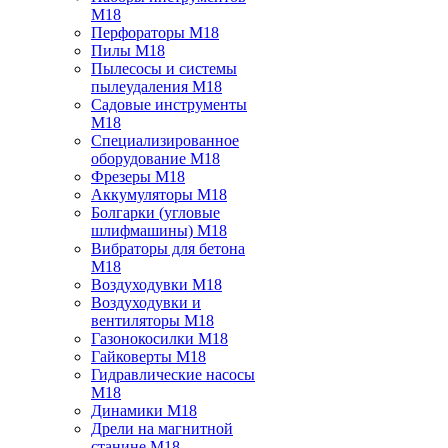
M18
Перфораторы M18
Пилы M18
Пылесосы и системы
пылеудаления M18
Садовые инструменты
M18
Специализированное
оборудование M18
Фрезеры M18
Аккумуляторы M18
Болгарки (угловые
шлифмашины) M18
Вибраторы для бетона
M18
Воздуходувки M18
Воздуходувки и
вентиляторы M18
Газонокосилки M18
Гайковерты M18
Гидравлические насосы
M18
Динамики M18
Дрели на магнитной
станине M18