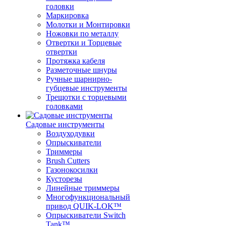
головки
Маркировка
Молотки и Монтировки
Ножовки по металлу
Отвертки и Торцевые
отвертки
Протяжка кабеля
Разметочные шнуры
Ручные шарнирно-
губцевые инструменты
Трещотки с торцевыми
головками
Садовые инструменты
Воздуходувки
Опрыскиватели
Триммеры
Brush Cutters
Газонокосилки
Кусторезы
Линейные триммеры
Многофункциональный
привод QUIK-LOK™
Опрыскиватели Switch
Tank™