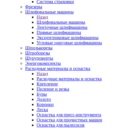
Система страховки
Фрезеры
Шлифовальные машины
Назад
Шлифовальные машины
Ленточные шлифмашины
Прямые шлифмашины
Эксцентриковые шлифмашины
Угловые цанговые шлифмашины
Шпилькорезы
Штроборезы
Шуруповерты
Энергокомплекты
Расходные материалы и оснастка
Назад
Расходные материалы и оснастка
Крепление
Пиление и резка
Буры
Долото
Коронки
Леска
Оснастка для пресс-инструмента
Оснастка для прочистных машин
Оснастка для пылесосов