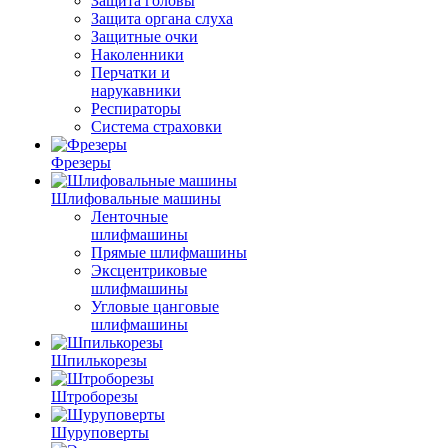
Защита головы
Защита органа слуха
Защитные очки
Наколенники
Перчатки и
нарукавники
Респираторы
Система страховки
Фрезеры
Шлифовальные машины
Ленточные
шлифмашины
Прямые шлифмашины
Эксцентриковые
шлифмашины
Угловые цанговые
шлифмашины
Шпилькорезы
Штроборезы
Шуруповерты