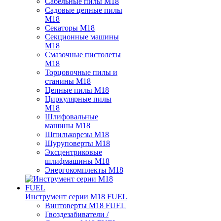
Сабельные пилы M18
Садовые цепные пилы
M18
Секаторы M18
Секционные машины
M18
Смазочные пистолеты
M18
Торцовочные пилы и
станины M18
Цепные пилы M18
Циркулярные пилы
M18
Шлифовальные
машины M18
Шпилькорезы M18
Шуруповерты M18
Эксцентриковые
шлифмашины M18
Энергокомплекты M18
Инструмент серии M18 FUEL
Винтоверты M18 FUEL
Гвоздезабиватели /