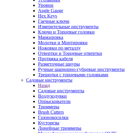
Уровни
Angle Gauge
Hex Keys
Гаечные ключи
Измерительные инструменты
Ключи и Торцевые головки
Маркировка
Молотки и Монтировки
Ножовки по металлу
Отвертки и Торцевые отвертки
Протяжка кабеля
Разметочные шнуры
Ручные шарнирно-губцевые инструменты
Трещотки с торцевыми головками
Садовые инструменты
Назад
Садовые инструменты
Воздуходувки
Опрыскиватели
Триммеры
Brush Cutters
Газонокосилки
Кусторезы
Линейные триммеры