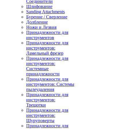
Соединители
Шлифование
Sanding Attachments
Бурение / Сверление
Долбление
Ножи и Лезвия
Принадлежности для
инструментов
Принадлежности для
инструментов:
Ламельный фрезер
Принадлежности для
инструментов:
Системные
принадлежности
Принадлежности для
инструментов: Системы
пылеудаления
Принадлежности для
инструментов:
Трещотки
Принадлежности для
инструментов:
Шуруповерты
Принадлежности для