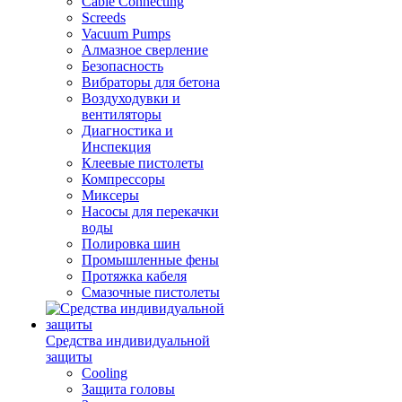
Cable Connecting
Screeds
Vacuum Pumps
Алмазное сверление
Безопасность
Вибраторы для бетона
Воздуходувки и
вентиляторы
Диагностика и
Инспекция
Клеевые пистолеты
Компрессоры
Миксеры
Насосы для перекачки
воды
Полировка шин
Промышленные фены
Протяжка кабеля
Смазочные пистолеты
Средства индивидуальной
защиты
Cooling
Защита головы