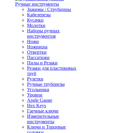
Ручные инструменты
Зажимы / Струбцины
Кабелерезы
Кусачки
Молотки
Наборы ручных
инструментов
Ножи
Ножницы
Отвертки
Пассатижи
Пилы и Резаки
Резаки для пластиковых
труб
Рулетки
Ручные труборезы
Угольники
Уровни
Angle Gauge
Hex Keys
Гаечные ключи
Измерительные
инструменты
Ключи и Торцевые
головки