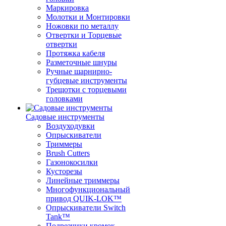
Маркировка
Молотки и Монтировки
Ножовки по металлу
Отвертки и Торцевые
отвертки
Протяжка кабеля
Разметочные шнуры
Ручные шарнирно-
губцевые инструменты
Трещотки с торцевыми
головками
Садовые инструменты
Воздуходувки
Опрыскиватели
Триммеры
Brush Cutters
Газонокосилки
Кусторезы
Линейные триммеры
Многофункциональный
привод QUIK-LOK™
Опрыскиватели Switch
Tank™
Подрезчики кромок