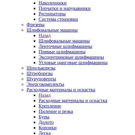
Наколенники
Перчатки и нарукавники
Респираторы
Система страховки
Фрезеры
Шлифовальные машины
Назад
Шлифовальные машины
Ленточные шлифмашины
Прямые шлифмашины
Эксцентриковые шлифмашины
Угловые цанговые шлифмашины
Шпилькорезы
Штроборезы
Шуруповерты
Энергокомплекты
Расходные материалы и оснастка
Назад
Расходные материалы и оснастка
Крепление
Пиление и резка
Буры
Долото
Коронки
Леска