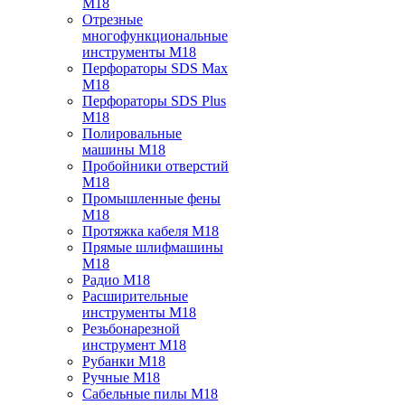
M18
Отрезные
многофункциональные
инструменты M18
Перфораторы SDS Max
M18
Перфораторы SDS Plus
M18
Полировальные
машины M18
Пробойники отверстий
M18
Промышленные фены
M18
Протяжка кабеля M18
Прямые шлифмашины
M18
Радио M18
Расширительные
инструменты M18
Резьбонарезной
инструмент M18
Рубанки M18
Ручные M18
Сабельные пилы M18