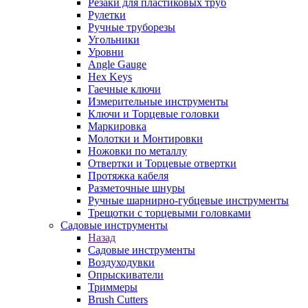
Резаки для пластиковых труб
Рулетки
Ручные труборезы
Угольники
Уровни
Angle Gauge
Hex Keys
Гаечные ключи
Измерительные инструменты
Ключи и Торцевые головки
Маркировка
Молотки и Монтировки
Ножовки по металлу
Отвертки и Торцевые отвертки
Протяжка кабеля
Разметочные шнуры
Ручные шарнирно-губцевые инструменты
Трещотки с торцевыми головками
Садовые инструменты
Назад
Садовые инструменты
Воздуходувки
Опрыскиватели
Триммеры
Brush Cutters