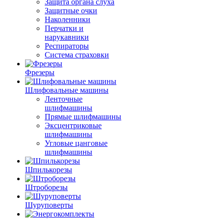
Защита органа слуха
Защитные очки
Наколенники
Перчатки и
нарукавники
Респираторы
Система страховки
Фрезеры
Шлифовальные машины
Ленточные
шлифмашины
Прямые шлифмашины
Эксцентриковые
шлифмашины
Угловые цанговые
шлифмашины
Шпилькорезы
Штроборезы
Шуруповерты