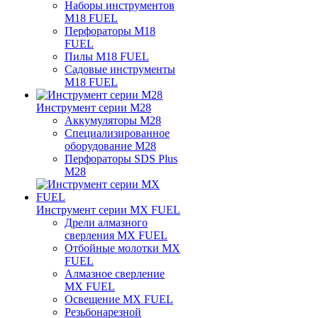
Наборы инструментов
M18 FUEL
Перфораторы M18
FUEL
Пилы M18 FUEL
Садовые инструменты
M18 FUEL
Инструмент серии M28
Аккумуляторы M28
Специализированное
оборудование M28
Перфораторы SDS Plus
M28
Инструмент серии MX FUEL
Дрели алмазного
сверления MX FUEL
Отбойные молотки MX
FUEL
Алмазное сверление
MX FUEL
Освещение MX FUEL
Резьбонарезной