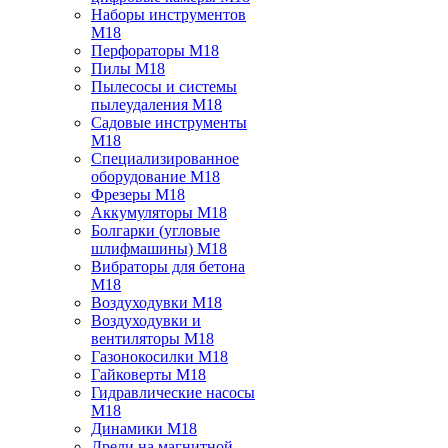
Наборы инструментов
M18
Перфораторы M18
Пилы M18
Пылесосы и системы
пылеудаления M18
Садовые инструменты
M18
Специализированное
оборудование M18
Фрезеры M18
Аккумуляторы M18
Болгарки (угловые
шлифмашины) M18
Вибраторы для бетона
M18
Воздуходувки M18
Воздуходувки и
вентиляторы M18
Газонокосилки M18
Гайковерты M18
Гидравлические насосы
M18
Динамики M18
Дрели на магнитной