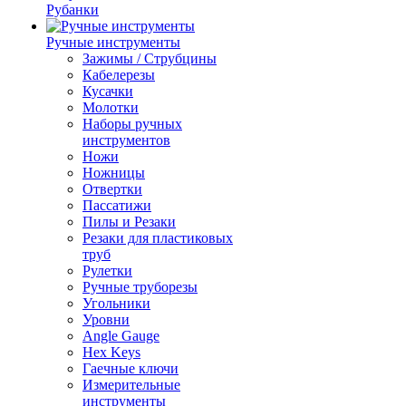
Рубанки
Ручные инструменты
Зажимы / Струбцины
Кабелерезы
Кусачки
Молотки
Наборы ручных
инструментов
Ножи
Ножницы
Отвертки
Пассатижи
Пилы и Резаки
Резаки для пластиковых
труб
Рулетки
Ручные труборезы
Угольники
Уровни
Angle Gauge
Hex Keys
Гаечные ключи
Измерительные
инструменты