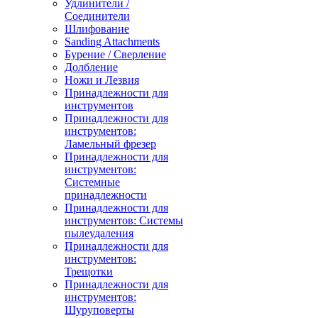
Удлинители /
Соединители
Шлифование
Sanding Attachments
Бурение / Сверление
Долбление
Ножи и Лезвия
Принадлежности для
инструментов
Принадлежности для
инструментов:
Ламельный фрезер
Принадлежности для
инструментов:
Системные
принадлежности
Принадлежности для
инструментов: Системы
пылеудаления
Принадлежности для
инструментов:
Трещотки
Принадлежности для
инструментов:
Шуруповерты