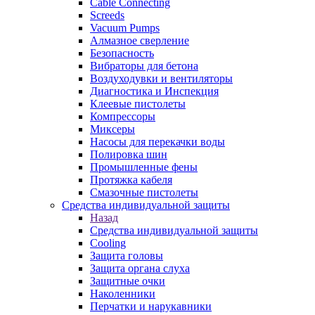
Cable Connecting
Screeds
Vacuum Pumps
Алмазное сверление
Безопасность
Вибраторы для бетона
Воздуходувки и вентиляторы
Диагностика и Инспекция
Клеевые пистолеты
Компрессоры
Миксеры
Насосы для перекачки воды
Полировка шин
Промышленные фены
Протяжка кабеля
Смазочные пистолеты
Средства индивидуальной защиты
Назад
Средства индивидуальной защиты
Cooling
Защита головы
Защита органа слуха
Защитные очки
Наколенники
Перчатки и нарукавники