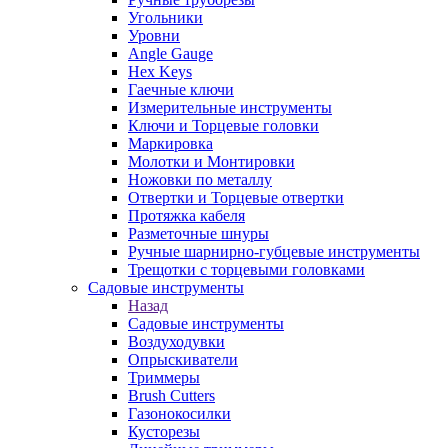
Угольники
Уровни
Angle Gauge
Hex Keys
Гаечные ключи
Измерительные инструменты
Ключи и Торцевые головки
Маркировка
Молотки и Монтировки
Ножовки по металлу
Отвертки и Торцевые отвертки
Протяжка кабеля
Разметочные шнуры
Ручные шарнирно-губцевые инструменты
Трещотки с торцевыми головками
Садовые инструменты
Назад
Садовые инструменты
Воздуходувки
Опрыскиватели
Триммеры
Brush Cutters
Газонокосилки
Кусторезы