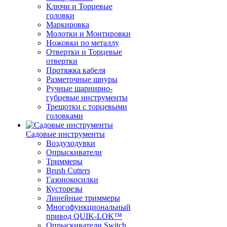
Ключи и Торцевые
головки
Маркировка
Молотки и Монтировки
Ножовки по металлу
Отвертки и Торцевые
отвертки
Протяжка кабеля
Разметочные шнуры
Ручные шарнирно-
губцевые инструменты
Трещотки с торцевыми
головками
Садовые инструменты
Воздуходувки
Опрыскиватели
Триммеры
Brush Cutters
Газонокосилки
Кусторезы
Линейные триммеры
Многофункциональный
привод QUIK-LOK™
Опрыскиватели Switch