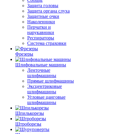
Cooling
Защита головы
Защита органа слуха
Защитные очки
Наколенники
Перчатки и
нарукавники
Респираторы
Система страховки
Фрезеры
Шлифовальные машины
Ленточные
шлифмашины
Прямые шлифмашины
Эксцентриковые
шлифмашины
Угловые цанговые
шлифмашины
Шпилькорезы
Штроборезы