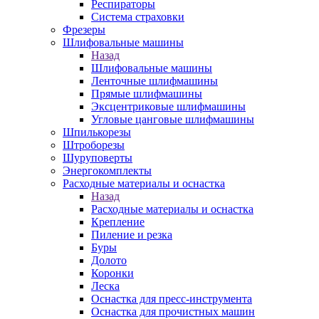
Респираторы
Система страховки
Фрезеры
Шлифовальные машины
Назад
Шлифовальные машины
Ленточные шлифмашины
Прямые шлифмашины
Эксцентриковые шлифмашины
Угловые цанговые шлифмашины
Шпилькорезы
Штроборезы
Шуруповерты
Энергокомплекты
Расходные материалы и оснастка
Назад
Расходные материалы и оснастка
Крепление
Пиление и резка
Буры
Долото
Коронки
Леска
Оснастка для пресс-инструмента
Оснастка для прочистных машин