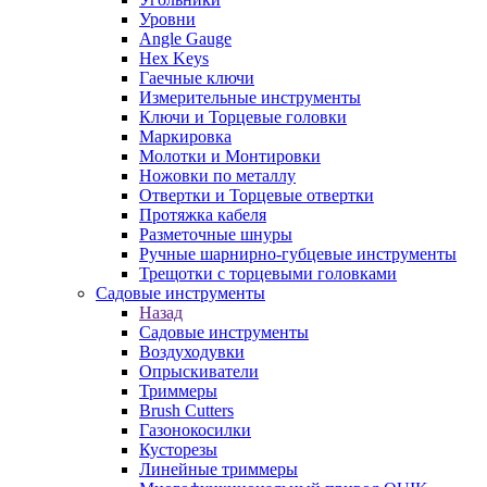
Уровни
Angle Gauge
Hex Keys
Гаечные ключи
Измерительные инструменты
Ключи и Торцевые головки
Маркировка
Молотки и Монтировки
Ножовки по металлу
Отвертки и Торцевые отвертки
Протяжка кабеля
Разметочные шнуры
Ручные шарнирно-губцевые инструменты
Трещотки с торцевыми головками
Садовые инструменты
Назад
Садовые инструменты
Воздуходувки
Опрыскиватели
Триммеры
Brush Cutters
Газонокосилки
Кусторезы
Линейные триммеры