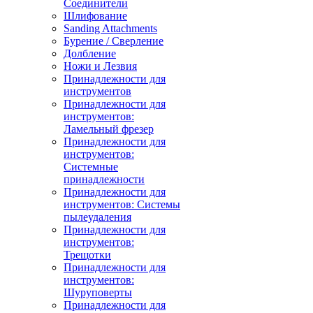
Соединители
Шлифование
Sanding Attachments
Бурение / Сверление
Долбление
Ножи и Лезвия
Принадлежности для
инструментов
Принадлежности для
инструментов:
Ламельный фрезер
Принадлежности для
инструментов:
Системные
принадлежности
Принадлежности для
инструментов: Системы
пылеудаления
Принадлежности для
инструментов:
Трещотки
Принадлежности для
инструментов:
Шуруповерты
Принадлежности для