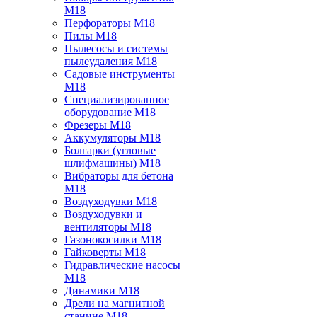
M18
Перфораторы M18
Пилы M18
Пылесосы и системы
пылеудаления M18
Садовые инструменты
M18
Специализированное
оборудование M18
Фрезеры M18
Аккумуляторы M18
Болгарки (угловые
шлифмашины) M18
Вибраторы для бетона
M18
Воздуходувки M18
Воздуходувки и
вентиляторы M18
Газонокосилки M18
Гайковерты M18
Гидравлические насосы
M18
Динамики M18
Дрели на магнитной
станине M18