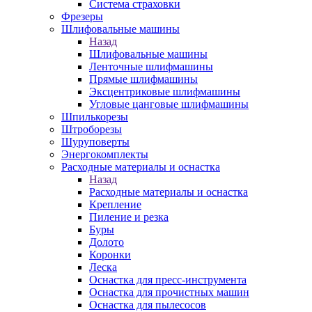
Система страховки
Фрезеры
Шлифовальные машины
Назад
Шлифовальные машины
Ленточные шлифмашины
Прямые шлифмашины
Эксцентриковые шлифмашины
Угловые цанговые шлифмашины
Шпилькорезы
Штроборезы
Шуруповерты
Энергокомплекты
Расходные материалы и оснастка
Назад
Расходные материалы и оснастка
Крепление
Пиление и резка
Буры
Долото
Коронки
Леска
Оснастка для пресс-инструмента
Оснастка для прочистных машин
Оснастка для пылесосов