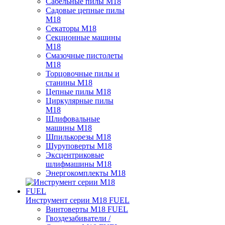
Сабельные пилы M18
Садовые цепные пилы
M18
Секаторы M18
Секционные машины
M18
Смазочные пистолеты
M18
Торцовочные пилы и
станины M18
Цепные пилы M18
Циркулярные пилы
M18
Шлифовальные
машины M18
Шпилькорезы M18
Шуруповерты M18
Эксцентриковые
шлифмашины M18
Энергокомплекты M18
Инструмент серии M18 FUEL
Винтоверты M18 FUEL
Гвоздезабиватели /