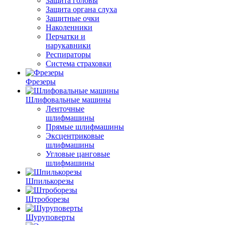
Защита головы
Защита органа слуха
Защитные очки
Наколенники
Перчатки и
нарукавники
Респираторы
Система страховки
Фрезеры
Шлифовальные машины
Ленточные
шлифмашины
Прямые шлифмашины
Эксцентриковые
шлифмашины
Угловые цанговые
шлифмашины
Шпилькорезы
Штроборезы
Шуруповерты