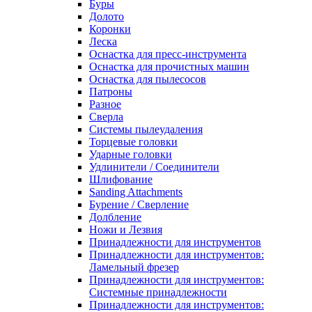
Буры
Долото
Коронки
Леска
Оснастка для пресс-инструмента
Оснастка для прочистных машин
Оснастка для пылесосов
Патроны
Разное
Сверла
Системы пылеудаления
Торцевые головки
Ударные головки
Удлинители / Соединители
Шлифование
Sanding Attachments
Бурение / Сверление
Долбление
Ножи и Лезвия
Принадлежности для инструментов
Принадлежности для инструментов:
Ламельный фрезер
Принадлежности для инструментов:
Системные принадлежности
Принадлежности для инструментов: