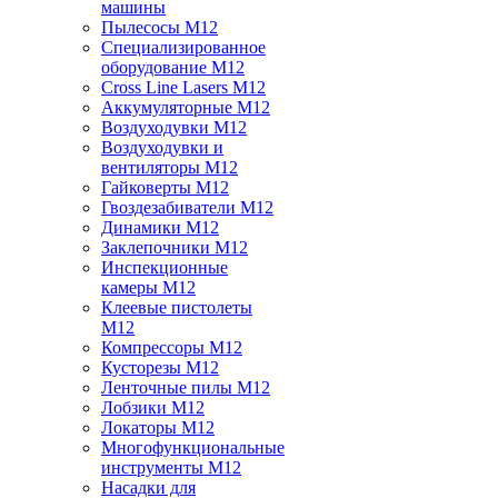
машины
Пылесосы M12
Специализированное
оборудование M12
Cross Line Lasers M12
Аккумуляторные M12
Воздуходувки M12
Воздуходувки и
вентиляторы M12
Гайковерты M12
Гвоздезабиватели M12
Динамики M12
Заклепочники M12
Инспекционные
камеры M12
Клеевые пистолеты
M12
Компрессоры M12
Кусторезы M12
Ленточные пилы M12
Лобзики M12
Локаторы M12
Многофункциональные
инструменты M12
Насадки для