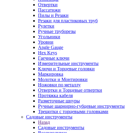
Отвертки
Пассатижи
Пилы и Резаки
Резаки для пластиковых труб
Рулетки
Ручные труборезы
Угольники
Уровни
Angle Gauge
Hex Keys
Гаечные ключи
Измерительные инструменты
Ключи и Торцевые головки
Маркировка
Молотки и Монтировки
Ножовки по металлу
Отвертки и Торцевые отвертки
Протяжка кабеля
Разметочные шнуры
Ручные шарнирно-губцевые инструменты
Трещотки с торцевыми головками
Садовые инструменты
Назад
Садовые инструменты
Воздуходувки