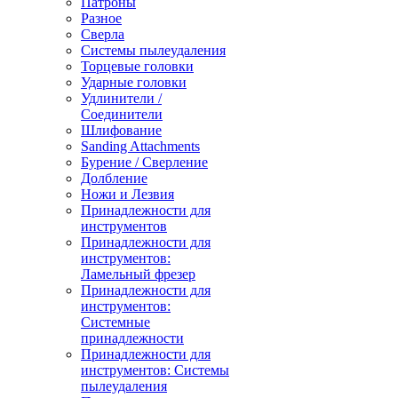
Патроны
Разное
Сверла
Системы пылеудаления
Торцевые головки
Ударные головки
Удлинители /
Соединители
Шлифование
Sanding Attachments
Бурение / Сверление
Долбление
Ножи и Лезвия
Принадлежности для
инструментов
Принадлежности для
инструментов:
Ламельный фрезер
Принадлежности для
инструментов:
Системные
принадлежности
Принадлежности для
инструментов: Системы
пылеудаления