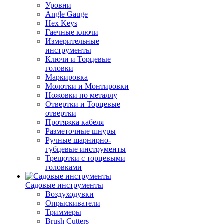
Уровни
Angle Gauge
Hex Keys
Гаечные ключи
Измерительные
инструменты
Ключи и Торцевые
головки
Маркировка
Молотки и Монтировки
Ножовки по металлу
Отвертки и Торцевые
отвертки
Протяжка кабеля
Разметочные шнуры
Ручные шарнирно-
губцевые инструменты
Трещотки с торцевыми
головками
Садовые инструменты
Воздуходувки
Опрыскиватели
Триммеры
Brush Cutters