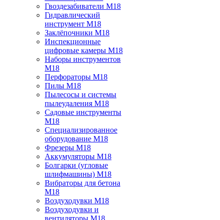
Гвоздезабиватели M18
Гидравлический
инструмент M18
Заклёпочники M18
Инспекционные
цифровые камеры M18
Наборы инструментов
M18
Перфораторы M18
Пилы M18
Пылесосы и системы
пылеудаления M18
Садовые инструменты
M18
Специализированное
оборудование M18
Фрезеры M18
Аккумуляторы M18
Болгарки (угловые
шлифмашины) M18
Вибраторы для бетона
M18
Воздуходувки M18
Воздуходувки и
вентиляторы M18