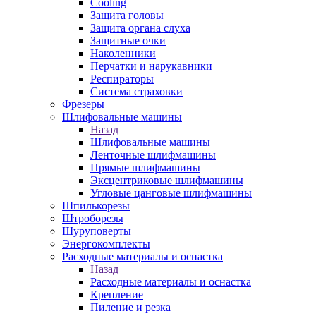
Cooling
Защита головы
Защита органа слуха
Защитные очки
Наколенники
Перчатки и нарукавники
Респираторы
Система страховки
Фрезеры
Шлифовальные машины
Назад
Шлифовальные машины
Ленточные шлифмашины
Прямые шлифмашины
Эксцентриковые шлифмашины
Угловые цанговые шлифмашины
Шпилькорезы
Штроборезы
Шуруповерты
Энергокомплекты
Расходные материалы и оснастка
Назад
Расходные материалы и оснастка
Крепление
Пиление и резка