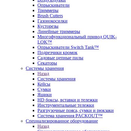
Опрыскиватели
Триммеры
Brush Cutters
Газонокосилки
Кусторезы
Линейные триммеры
Многофункциональный привод QUIK-
LOK™
Опрыскиватели Switch Tank™
Подрезчики кромок
Садовые цепные пилы
Секаторы
Системы хранения
Назад
Системы хранения
Кейсы
Сумки
Ящики
HD боксы, вставки и тележки
Инструментальные тележки
Разгрузочные пояса, сумки и рюкзаки
Система хранения PACKOUT™
Специализированное оборудование
Назад