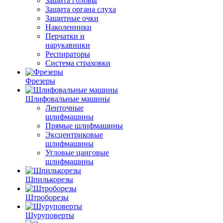
Защита головы
Защита органа слуха
Защитные очки
Наколенники
Перчатки и
нарукавники
Респираторы
Система страховки
Фрезеры
Шлифовальные машины
Ленточные
шлифмашины
Прямые шлифмашины
Эксцентриковые
шлифмашины
Угловые цанговые
шлифмашины
Шпилькорезы
Штроборезы
Шуруповерты