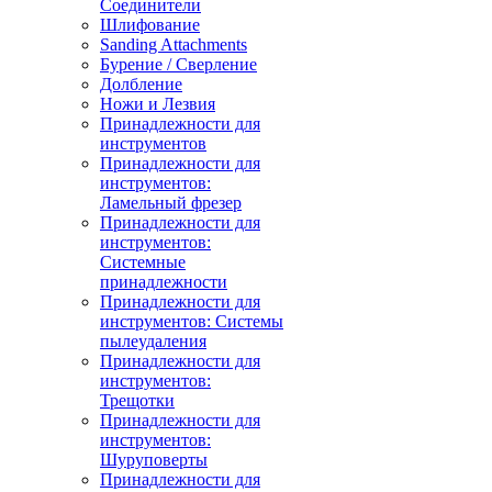
Соединители
Шлифование
Sanding Attachments
Бурение / Сверление
Долбление
Ножи и Лезвия
Принадлежности для
инструментов
Принадлежности для
инструментов:
Ламельный фрезер
Принадлежности для
инструментов:
Системные
принадлежности
Принадлежности для
инструментов: Системы
пылеудаления
Принадлежности для
инструментов:
Трещотки
Принадлежности для
инструментов:
Шуруповерты
Принадлежности для