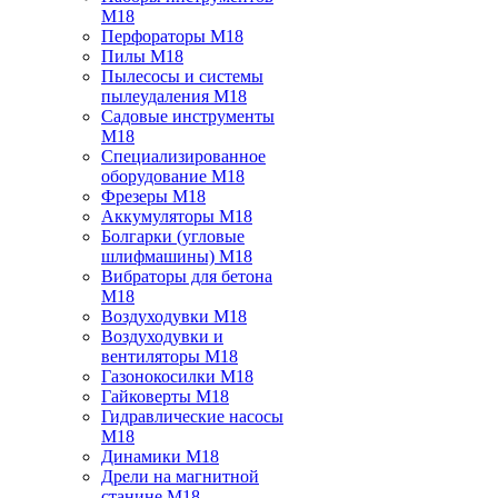
M18
Перфораторы M18
Пилы M18
Пылесосы и системы
пылеудаления M18
Садовые инструменты
M18
Специализированное
оборудование M18
Фрезеры M18
Аккумуляторы M18
Болгарки (угловые
шлифмашины) M18
Вибраторы для бетона
M18
Воздуходувки M18
Воздуходувки и
вентиляторы M18
Газонокосилки M18
Гайковерты M18
Гидравлические насосы
M18
Динамики M18
Дрели на магнитной
станине M18