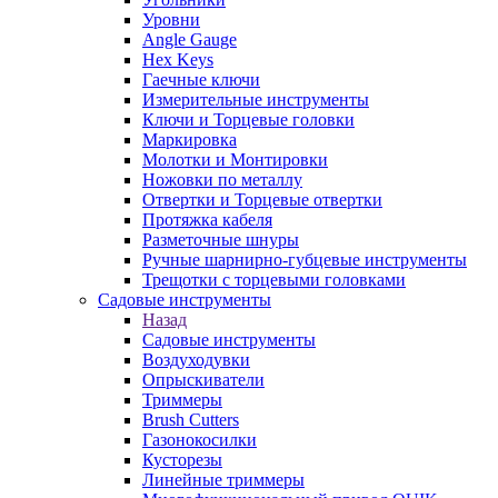
Уровни
Angle Gauge
Hex Keys
Гаечные ключи
Измерительные инструменты
Ключи и Торцевые головки
Маркировка
Молотки и Монтировки
Ножовки по металлу
Отвертки и Торцевые отвертки
Протяжка кабеля
Разметочные шнуры
Ручные шарнирно-губцевые инструменты
Трещотки с торцевыми головками
Садовые инструменты
Назад
Садовые инструменты
Воздуходувки
Опрыскиватели
Триммеры
Brush Cutters
Газонокосилки
Кусторезы
Линейные триммеры