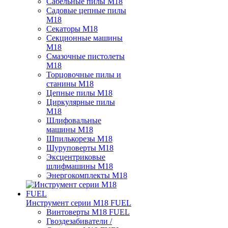
Сабельные пилы M18
Садовые цепные пилы
M18
Секаторы M18
Секционные машины
M18
Смазочные пистолеты
M18
Торцовочные пилы и
станины M18
Цепные пилы M18
Циркулярные пилы
M18
Шлифовальные
машины M18
Шпилькорезы M18
Шуруповерты M18
Эксцентриковые
шлифмашины M18
Энергокомплекты M18
Инструмент серии M18 FUEL
Винтоверты M18 FUEL
Гвоздезабиватели /