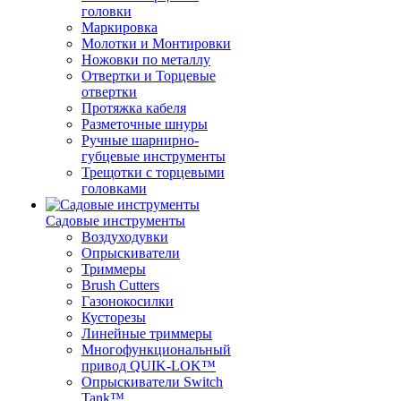
головки
Маркировка
Молотки и Монтировки
Ножовки по металлу
Отвертки и Торцевые
отвертки
Протяжка кабеля
Разметочные шнуры
Ручные шарнирно-
губцевые инструменты
Трещотки с торцевыми
головками
Садовые инструменты
Воздуходувки
Опрыскиватели
Триммеры
Brush Cutters
Газонокосилки
Кусторезы
Линейные триммеры
Многофункциональный
привод QUIK-LOK™
Опрыскиватели Switch
Tank™