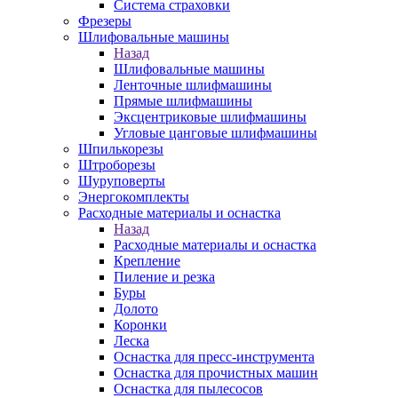
Система страховки
Фрезеры
Шлифовальные машины
Назад
Шлифовальные машины
Ленточные шлифмашины
Прямые шлифмашины
Эксцентриковые шлифмашины
Угловые цанговые шлифмашины
Шпилькорезы
Штроборезы
Шуруповерты
Энергокомплекты
Расходные материалы и оснастка
Назад
Расходные материалы и оснастка
Крепление
Пиление и резка
Буры
Долото
Коронки
Леска
Оснастка для пресс-инструмента
Оснастка для прочистных машин
Оснастка для пылесосов