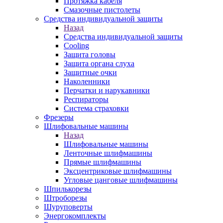
Протяжка кабеля
Смазочные пистолеты
Средства индивидуальной защиты
Назад
Средства индивидуальной защиты
Cooling
Защита головы
Защита органа слуха
Защитные очки
Наколенники
Перчатки и нарукавники
Респираторы
Система страховки
Фрезеры
Шлифовальные машины
Назад
Шлифовальные машины
Ленточные шлифмашины
Прямые шлифмашины
Эксцентриковые шлифмашины
Угловые цанговые шлифмашины
Шпилькорезы
Штроборезы
Шуруповерты
Энергокомплекты