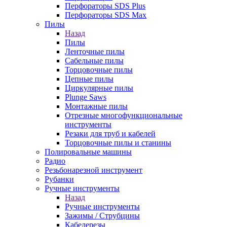
Перфораторы SDS Plus
Перфораторы SDS Max
Пилы
Назад
Пилы
Ленточные пилы
Сабельные пилы
Торцовочные пилы
Цепные пилы
Циркулярные пилы
Plunge Saws
Монтажные пилы
Отрезные многофункциональные
инструменты
Резаки для труб и кабелей
Торцовочные пилы и станины
Полировальные машины
Радио
Резьбонарезной инструмент
Рубанки
Ручные инструменты
Назад
Ручные инструменты
Зажимы / Струбцины
Кабелерезы