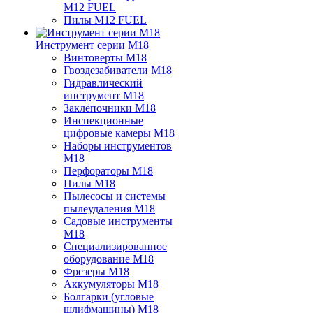
M12 FUEL
Пилы M12 FUEL
Инструмент серии M18
Винтоверты M18
Гвоздезабиватели M18
Гидравлический
инструмент M18
Заклёпочники M18
Инспекционные
цифровые камеры M18
Наборы инструментов
M18
Перфораторы M18
Пилы M18
Пылесосы и системы
пылеудаления M18
Садовые инструменты
M18
Специализированное
оборудование M18
Фрезеры M18
Аккумуляторы M18
Болгарки (угловые
шлифмашины) M18