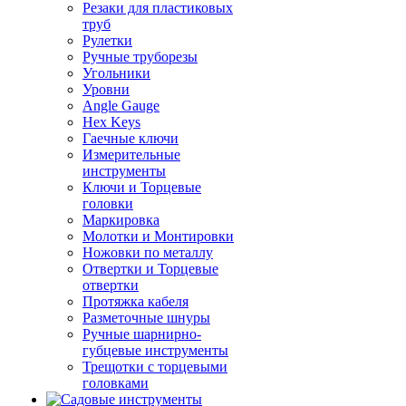
Резаки для пластиковых
труб
Рулетки
Ручные труборезы
Угольники
Уровни
Angle Gauge
Hex Keys
Гаечные ключи
Измерительные
инструменты
Ключи и Торцевые
головки
Маркировка
Молотки и Монтировки
Ножовки по металлу
Отвертки и Торцевые
отвертки
Протяжка кабеля
Разметочные шнуры
Ручные шарнирно-
губцевые инструменты
Трещотки с торцевыми
головками