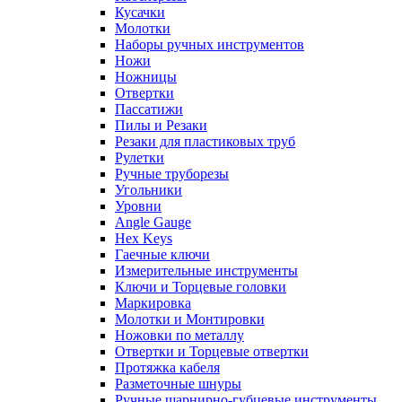
Кусачки
Молотки
Наборы ручных инструментов
Ножи
Ножницы
Отвертки
Пассатижи
Пилы и Резаки
Резаки для пластиковых труб
Рулетки
Ручные труборезы
Угольники
Уровни
Angle Gauge
Hex Keys
Гаечные ключи
Измерительные инструменты
Ключи и Торцевые головки
Маркировка
Молотки и Монтировки
Ножовки по металлу
Отвертки и Торцевые отвертки
Протяжка кабеля
Разметочные шнуры
Ручные шарнирно-губцевые инструменты