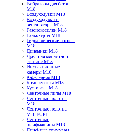
Вибраторы для бетона
M18
Воздуходувки M18
Воздуходувки и
вентиляторы M18
Газонокосилки M18
Гайковерты M18
Гидравлические насосы
M18
Динамики M18
Дрели на магнитной
станине M18
Инспекционные
камеры M18
Кабелерезы M18
Компрессоры M18
Кусторезы M18
Ленточные пилы M18
Ленточные полотна
M18
Ленточные полотна
M18 FUEL
Ленточные
шлифмашины M18
Линейные триммеры