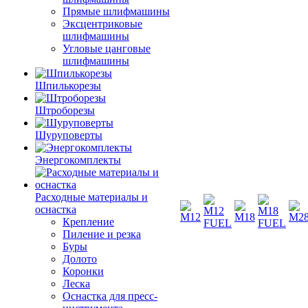
Прямые шлифмашины
Эксцентриковые
шлифмашины
Угловые цанговые
шлифмашины
Шпилькорезы
Штроборезы
Шуруповерты
Энергокомплекты
Расходные материалы и
оснастка
Крепление
Пиление и резка
Буры
Долото
Коронки
Леска
Оснастка для пресс-