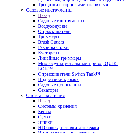
Трещотки с торцевыми головками
Садовые инструменты
Назад
Садовые инструменты
Воздуходувки
Опрыскиватели
Триммеры
Brush Cutters
Газонокосилки
Кусторезы
Линейные триммеры
Многофункциональный привод QUIK-
LOK™
Опрыскиватели Switch Tank™
Подрезчики кромок
Садовые цепные пилы
Секаторы
Системы хранения
Назад
Системы хранения
Кейсы
Сумки
Ящики
HD боксы, вставки и тележки
Инструментальные тележки