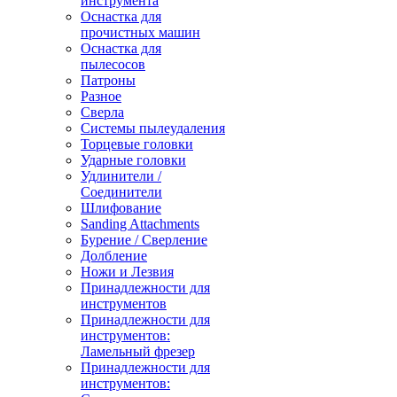
инструмента
Оснастка для
прочистных машин
Оснастка для
пылесосов
Патроны
Разное
Сверла
Системы пылеудаления
Торцевые головки
Ударные головки
Удлинители /
Соединители
Шлифование
Sanding Attachments
Бурение / Сверление
Долбление
Ножи и Лезвия
Принадлежности для
инструментов
Принадлежности для
инструментов:
Ламельный фрезер
Принадлежности для
инструментов: