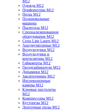
M12
Одежда M12
Перфораторы M12
Пилы M12
Полировальные
машины
Пылесосы M12
Специализированное
оборудование M12
Cross Line Lasers M12
Аккумуляторные M12
Воздуходувки M12
Воздуходувки и
вентиляторы M12
Гайковерты M12
Гвоздезабиватели M12
Динамики M12
Заклепочники M12
Инспекционные
камеры M12
Клеевые пистолеты
M12
Компрессоры M12
Кусторезы M12
Ленточные пилы M12