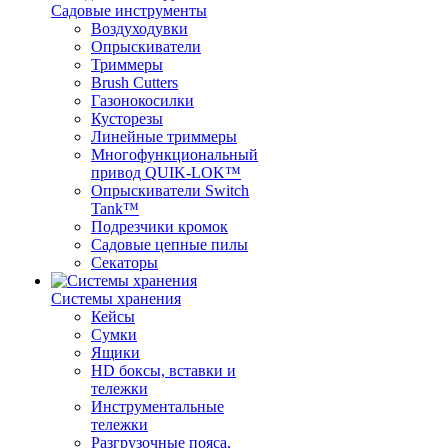
Садовые инструменты
Воздуходувки
Опрыскиватели
Триммеры
Brush Cutters
Газонокосилки
Кусторезы
Линейные триммеры
Многофункциональный
привод QUIK-LOK™
Опрыскиватели Switch
Tank™
Подрезчики кромок
Садовые цепные пилы
Секаторы
Системы хранения
Кейсы
Сумки
Ящики
HD боксы, вставки и
тележки
Инструментальные
тележки
Разгрузочные пояса,