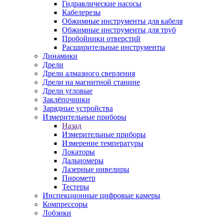
Гидравлические насосы
Кабелерезы
Обжимные инструменты для кабеля
Обжимные инструменты для труб
Пробойники отверстий
Расширительные инструменты
Динамики
Дрели
Дрели алмазного сверления
Дрели на магнитной станине
Дрели угловые
Заклёпочники
Зарядные устройства
Измерительные приборы
Назад
Измерительные приборы
Измерение температуры
Локаторы
Дальномеры
Лазерные нивелиры
Пирометр
Тестеры
Инспекционные цифровые камеры
Компрессоры
Лобзики