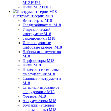
M12 FUEL
Пилы M12 FUEL
Инструмент серии M18
Винтоверты M18
Гвоздезабиватели M18
Гидравлический
инструмент M18
Заклёпочники M18
Инспекционные
цифровые камеры M18
Наборы инструментов
M18
Перфораторы M18
Пилы M18
Пылесосы и системы
пылеудаления M18
Садовые инструменты
M18
Специализированное
оборудование M18
Фрезеры M18
Аккумуляторы M18
Болгарки (угловые
шлифмашины) M18