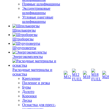
Прямые шлифмашины
Эксцентриковые
шлифмашины
Угловые цанговые
шлифмашины
Шпилькорезы
Штроборезы
Шуруповерты
Энергокомплекты
Расходные материалы и
оснастка
Крепление
Пиление и резка
Буры
Долото
Коронки
Леска
Оснастка для пресс-