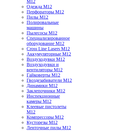
M12
Одежда M12
Перфораторы M12
Пилы M12
Полировальные
машины
Пылесосы M12
Специализированное
оборудование M12
Cross Line Lasers M12
Аккумуляторные M12
Воздуходувки M12
Воздуходувки и
вентиляторы M12
Гайковерты M12
Гвоздезабиватели M12
Динамики M12
Заклепочники M12
Инспекционные
камеры M12
Клеевые пистолеты
M12
Компрессоры M12
Кусторезы M12
Ленточные пилы M12