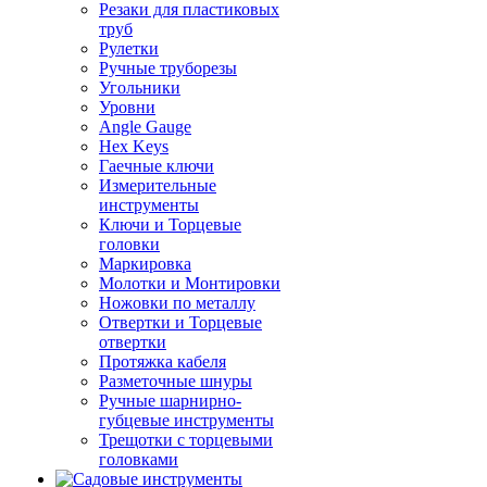
Резаки для пластиковых
труб
Рулетки
Ручные труборезы
Угольники
Уровни
Angle Gauge
Hex Keys
Гаечные ключи
Измерительные
инструменты
Ключи и Торцевые
головки
Маркировка
Молотки и Монтировки
Ножовки по металлу
Отвертки и Торцевые
отвертки
Протяжка кабеля
Разметочные шнуры
Ручные шарнирно-
губцевые инструменты
Трещотки с торцевыми
головками