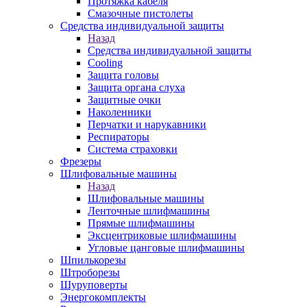
Протяжка кабеля
Смазочные пистолеты
Средства индивидуальной защиты
Назад
Средства индивидуальной защиты
Cooling
Защита головы
Защита органа слуха
Защитные очки
Наколенники
Перчатки и нарукавники
Респираторы
Система страховки
Фрезеры
Шлифовальные машины
Назад
Шлифовальные машины
Ленточные шлифмашины
Прямые шлифмашины
Эксцентриковые шлифмашины
Угловые цанговые шлифмашины
Шпилькорезы
Штроборезы
Шуруповерты
Энергокомплекты