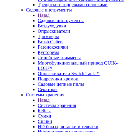
Трещотки с торцевыми головками
Садовые инструменты
Назад
Садовые инструменты
Воздуходувки
Опрыскиватели
Триммеры
Brush Cutters
Газонокосилки
Кусторезы
Линейные триммеры
Многофункциональный привод QUIK-
LOK™
Опрыскиватели Switch Tank™
Подрезчики кромок
Садовые цепные пилы
Секаторы
Системы хранения
Назад
Системы хранения
Кейсы
Сумки
Ящики
HD боксы, вставки и тележки
Инструментальные тележки