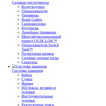
Садовые инструменты
Воздуходувки
Опрыскиватели
Триммеры
Brush Cutters
Газонокосилки
Кусторезы
Линейные триммеры
Многофункциональный
привод QUIK-LOK™
Опрыскиватели Switch
Tank™
Подрезчики кромок
Садовые цепные пилы
Секаторы
Системы хранения
Кейсы
Сумки
Ящики
HD боксы, вставки и
тележки
Инструментальные
тележки
Разгрузочные пояса,