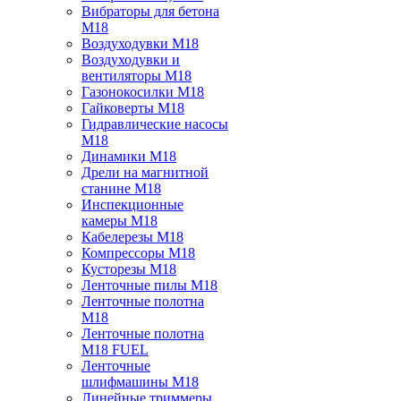
Вибраторы для бетона
M18
Воздуходувки M18
Воздуходувки и
вентиляторы M18
Газонокосилки M18
Гайковерты M18
Гидравлические насосы
M18
Динамики M18
Дрели на магнитной
станине M18
Инспекционные
камеры M18
Кабелерезы M18
Компрессоры M18
Кусторезы M18
Ленточные пилы M18
Ленточные полотна
M18
Ленточные полотна
M18 FUEL
Ленточные
шлифмашины M18
Линейные триммеры