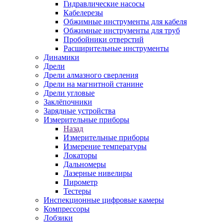
Гидравлические насосы
Кабелерезы
Обжимные инструменты для кабеля
Обжимные инструменты для труб
Пробойники отверстий
Расширительные инструменты
Динамики
Дрели
Дрели алмазного сверления
Дрели на магнитной станине
Дрели угловые
Заклёпочники
Зарядные устройства
Измерительные приборы
Назад
Измерительные приборы
Измерение температуры
Локаторы
Дальномеры
Лазерные нивелиры
Пирометр
Тестеры
Инспекционные цифровые камеры
Компрессоры
Лобзики