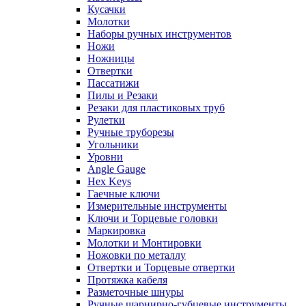
Кусачки
Молотки
Наборы ручных инструментов
Ножи
Ножницы
Отвертки
Пассатижи
Пилы и Резаки
Резаки для пластиковых труб
Рулетки
Ручные труборезы
Угольники
Уровни
Angle Gauge
Hex Keys
Гаечные ключи
Измерительные инструменты
Ключи и Торцевые головки
Маркировка
Молотки и Монтировки
Ножовки по металлу
Отвертки и Торцевые отвертки
Протяжка кабеля
Разметочные шнуры
Ручные шарнирно-губцевые инструменты