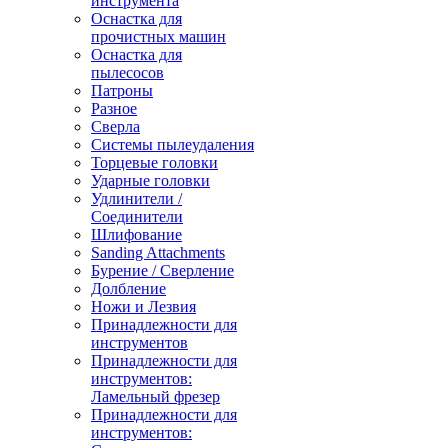
инструмента
Оснастка для
прочистных машин
Оснастка для
пылесосов
Патроны
Разное
Сверла
Системы пылеудаления
Торцевые головки
Ударные головки
Удлинители /
Соединители
Шлифование
Sanding Attachments
Бурение / Сверление
Долбление
Ножи и Лезвия
Принадлежности для
инструментов
Принадлежности для
инструментов:
Ламельный фрезер
Принадлежности для
инструментов: