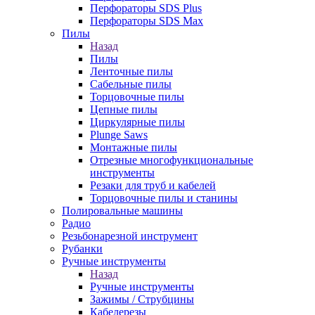
Перфораторы SDS Plus
Перфораторы SDS Max
Пилы
Назад
Пилы
Ленточные пилы
Сабельные пилы
Торцовочные пилы
Цепные пилы
Циркулярные пилы
Plunge Saws
Монтажные пилы
Отрезные многофункциональные
инструменты
Резаки для труб и кабелей
Торцовочные пилы и станины
Полировальные машины
Радио
Резьбонарезной инструмент
Рубанки
Ручные инструменты
Назад
Ручные инструменты
Зажимы / Струбцины
Кабелерезы