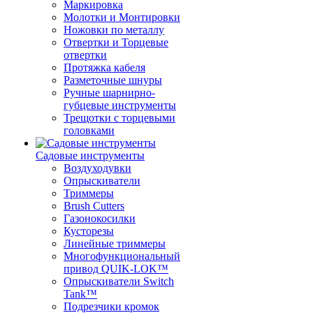
Маркировка
Молотки и Монтировки
Ножовки по металлу
Отвертки и Торцевые
отвертки
Протяжка кабеля
Разметочные шнуры
Ручные шарнирно-
губцевые инструменты
Трещотки с торцевыми
головками
Садовые инструменты
Воздуходувки
Опрыскиватели
Триммеры
Brush Cutters
Газонокосилки
Кусторезы
Линейные триммеры
Многофункциональный
привод QUIK-LOK™
Опрыскиватели Switch
Tank™
Подрезчики кромок