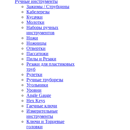
Ручные инструменты
Зажимы / Струбцины
Кабелерезы
Кусачки
Молотки
Наборы ручных
инструментов
Ножи
Ножницы
Отвертки
Пассатижи
Пилы и Резаки
Резаки для пластиковых
труб
Рулетки
Ручные труборезы
Угольники
Уровни
Angle Gauge
Hex Keys
Гаечные ключи
Измерительные
инструменты
Ключи и Торцевые
головки