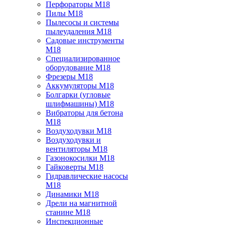
Перфораторы M18
Пилы M18
Пылесосы и системы
пылеудаления M18
Садовые инструменты
M18
Специализированное
оборудование M18
Фрезеры M18
Аккумуляторы M18
Болгарки (угловые
шлифмашины) M18
Вибраторы для бетона
M18
Воздуходувки M18
Воздуходувки и
вентиляторы M18
Газонокосилки M18
Гайковерты M18
Гидравлические насосы
M18
Динамики M18
Дрели на магнитной
станине M18
Инспекционные