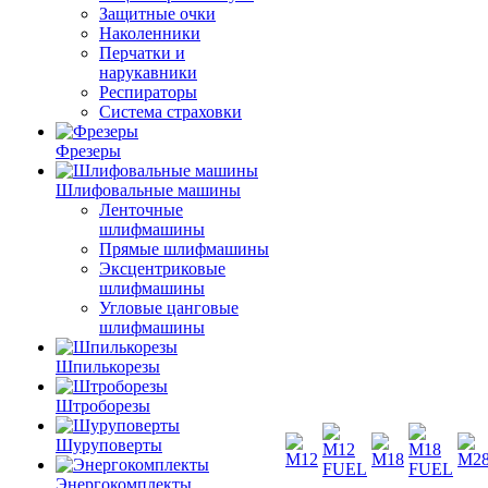
Защитные очки
Наколенники
Перчатки и
нарукавники
Респираторы
Система страховки
Фрезеры
Шлифовальные машины
Ленточные
шлифмашины
Прямые шлифмашины
Эксцентриковые
шлифмашины
Угловые цанговые
шлифмашины
Шпилькорезы
Штроборезы
Шуруповерты
Энергокомплекты