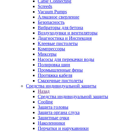
Cable Connecting
Screeds
Vacuum Pumps
Алмазное сверление
Безопасность
Вибраторы для бетона
Воздуходувки и вентиляторы
Диагностика и Инспекция
Клеевые пистолеты
Компрессоры
Миксеры
Насосы для перекачки воды
Полировка шин
Промышленные фены
Протяжка кабеля
Смазочные пистолеты
Средства индивидуальной защиты
Назад
Средства индивидуальной защиты
Cooling
Защита головы
Защита органа слуха
Защитные очки
Наколенники
Перчатки и нарукавники