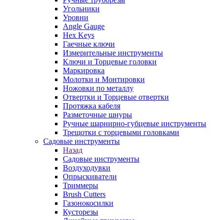
Угольники
Уровни
Angle Gauge
Hex Keys
Гаечные ключи
Измерительные инструменты
Ключи и Торцевые головки
Маркировка
Молотки и Монтировки
Ножовки по металлу
Отвертки и Торцевые отвертки
Протяжка кабеля
Разметочные шнуры
Ручные шарнирно-губцевые инструменты
Трещотки с торцевыми головками
Садовые инструменты
Назад
Садовые инструменты
Воздуходувки
Опрыскиватели
Триммеры
Brush Cutters
Газонокосилки
Кусторезы