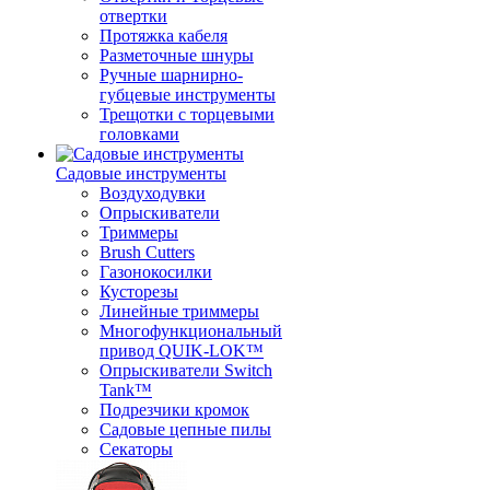
отвертки
Протяжка кабеля
Разметочные шнуры
Ручные шарнирно-
губцевые инструменты
Трещотки с торцевыми
головками
Садовые инструменты
Воздуходувки
Опрыскиватели
Триммеры
Brush Cutters
Газонокосилки
Кусторезы
Линейные триммеры
Многофункциональный
привод QUIK-LOK™
Опрыскиватели Switch
Tank™
Подрезчики кромок
Садовые цепные пилы
Секаторы