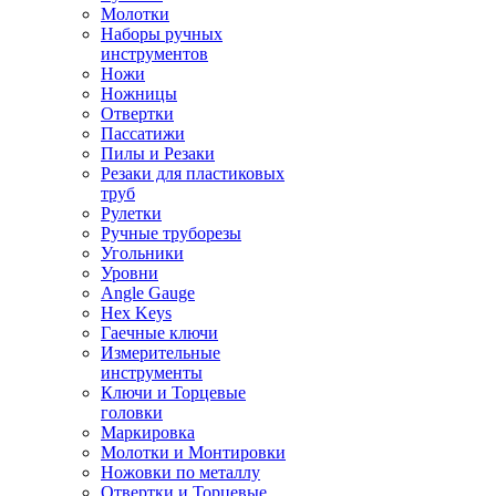
Молотки
Наборы ручных
инструментов
Ножи
Ножницы
Отвертки
Пассатижи
Пилы и Резаки
Резаки для пластиковых
труб
Рулетки
Ручные труборезы
Угольники
Уровни
Angle Gauge
Hex Keys
Гаечные ключи
Измерительные
инструменты
Ключи и Торцевые
головки
Маркировка
Молотки и Монтировки
Ножовки по металлу
Отвертки и Торцевые