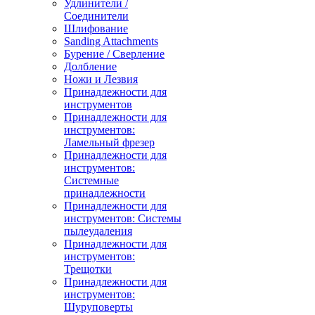
Удлинители /
Соединители
Шлифование
Sanding Attachments
Бурение / Сверление
Долбление
Ножи и Лезвия
Принадлежности для
инструментов
Принадлежности для
инструментов:
Ламельный фрезер
Принадлежности для
инструментов:
Системные
принадлежности
Принадлежности для
инструментов: Системы
пылеудаления
Принадлежности для
инструментов:
Трещотки
Принадлежности для
инструментов:
Шуруповерты