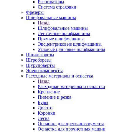
Респираторы
Система страховки
Фрезеры
Шлифовальные машины
Назад
Шлифовальные машины
Ленточные шлифмашины
Прямые шлифмашины
Эксцентриковые шлифмашины
Угловые цанговые шлифмашины
Шпилькорезы
Штроборезы
Шуруповерты
Энергокомплекты
Расходные материалы и оснастка
Назад
Расходные материалы и оснастка
Крепление
Пиление и резка
Буры
Долото
Коронки
Леска
Оснастка для пресс-инструмента
Оснастка для прочистных машин