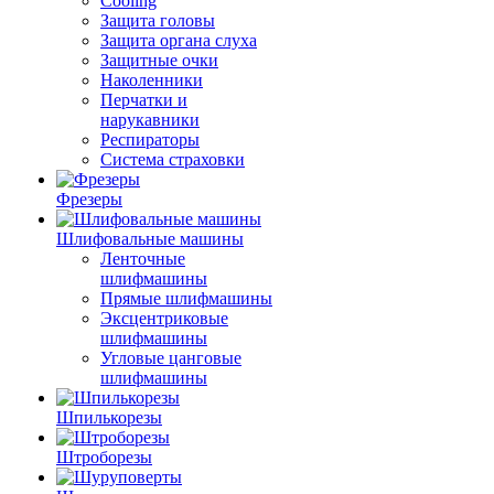
Cooling
Защита головы
Защита органа слуха
Защитные очки
Наколенники
Перчатки и
нарукавники
Респираторы
Система страховки
Фрезеры
Шлифовальные машины
Ленточные
шлифмашины
Прямые шлифмашины
Эксцентриковые
шлифмашины
Угловые цанговые
шлифмашины
Шпилькорезы
Штроборезы