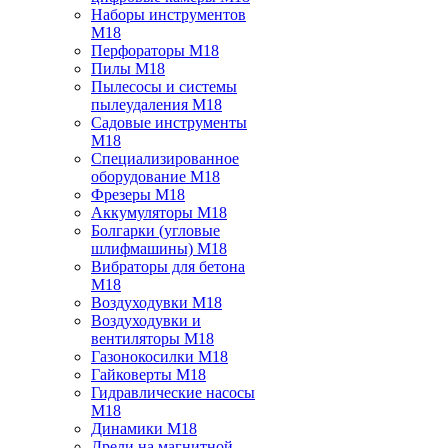
Наборы инструментов
M18
Перфораторы M18
Пилы M18
Пылесосы и системы
пылеудаления M18
Садовые инструменты
M18
Специализированное
оборудование M18
Фрезеры M18
Аккумуляторы M18
Болгарки (угловые
шлифмашины) M18
Вибраторы для бетона
M18
Воздуходувки M18
Воздуходувки и
вентиляторы M18
Газонокосилки M18
Гайковерты M18
Гидравлические насосы
M18
Динамики M18
Дрели на магнитной