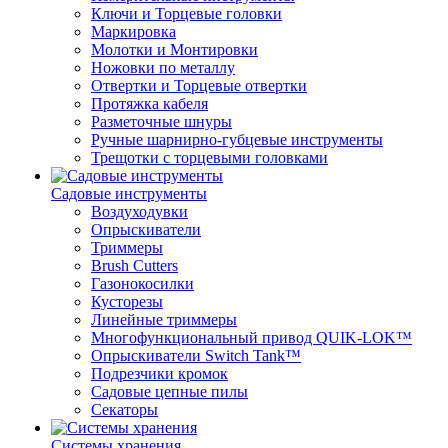
Ключи и Торцевые головки
Маркировка
Молотки и Монтировки
Ножовки по металлу
Отвертки и Торцевые отвертки
Протяжка кабеля
Разметочные шнуры
Ручные шарнирно-губцевые инструменты
Трещотки с торцевыми головками
Садовые инструменты
Воздуходувки
Опрыскиватели
Триммеры
Brush Cutters
Газонокосилки
Кусторезы
Линейные триммеры
Многофункциональный привод QUIK-LOK™
Опрыскиватели Switch Tank™
Подрезчики кромок
Садовые цепные пилы
Секаторы
Системы хранения