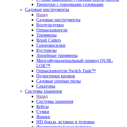
Трещотки с торцевыми головками
Садовые инструменты
Назад
Садовые инструменты
Воздуходувки
Опрыскиватели
Триммеры
Brush Cutters
Газонокосилки
Кусторезы
Линейные триммеры
Многофункциональный привод QUIK-
LOK™
Опрыскиватели Switch Tank™
Подрезчики кромок
Садовые цепные пилы
Секаторы
Системы хранения
Назад
Системы хранения
Кейсы
Сумки
Ящики
HD боксы, вставки и тележки
Инструментальные тележки