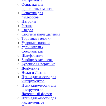
инструмента
Оснастка для
прочистных машин
Оснастка для
пылесосов
Патроны
Разное
Сверла
Системы пылеудаления
Торцевые головки
Ударные головки
Удлинители /
Соединители
Шлифование
Sanding Attachments
Бурение / Сверление
Долбление
Ножи и Лезвия
Принадлежности для
инструментов
Принадлежности для
инструментов:
Ламельный фрезер
Принадлежности для
инструментов: