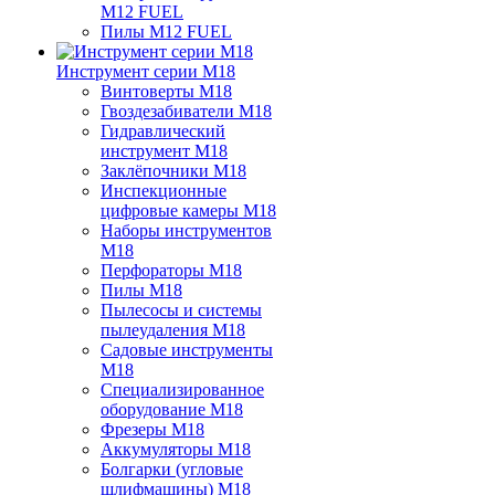
M12 FUEL
Пилы M12 FUEL
Инструмент серии M18
Винтоверты M18
Гвоздезабиватели M18
Гидравлический
инструмент M18
Заклёпочники M18
Инспекционные
цифровые камеры M18
Наборы инструментов
M18
Перфораторы M18
Пилы M18
Пылесосы и системы
пылеудаления M18
Садовые инструменты
M18
Специализированное
оборудование M18
Фрезеры M18
Аккумуляторы M18
Болгарки (угловые
шлифмашины) M18