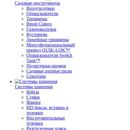
Садовые инструменты
Воздуходувки
Опрыскиватели
Триммеры
Brush Cutters
Газонокосилки
Кусторезы
Линейные триммеры
Многофункциональный
привод QUIK-LOK™
Опрыскиватели Switch
Tank™
Подрезчики кромок
Садовые цепные пилы
Секаторы
Системы хранения
Кейсы
Сумки
Ящики
HD боксы, вставки и
тележки
Инструментальные
тележки
Разгрузочные пояса,