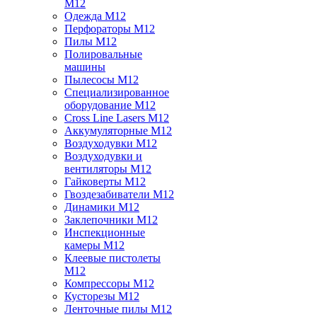
M12
Одежда M12
Перфораторы M12
Пилы M12
Полировальные
машины
Пылесосы M12
Специализированное
оборудование M12
Cross Line Lasers M12
Аккумуляторные M12
Воздуходувки M12
Воздуходувки и
вентиляторы M12
Гайковерты M12
Гвоздезабиватели M12
Динамики M12
Заклепочники M12
Инспекционные
камеры M12
Клеевые пистолеты
M12
Компрессоры M12
Кусторезы M12
Ленточные пилы M12