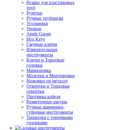
Резаки для пластиковых
труб
Рулетки
Ручные труборезы
Угольники
Уровни
Angle Gauge
Hex Keys
Гаечные ключи
Измерительные
инструменты
Ключи и Торцевые
головки
Маркировка
Молотки и Монтировки
Ножовки по металлу
Отвертки и Торцевые
отвертки
Протяжка кабеля
Разметочные шнуры
Ручные шарнирно-
губцевые инструменты
Трещотки с торцевыми
головками