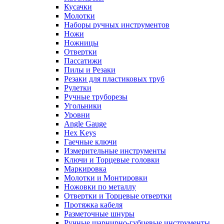
Кусачки
Молотки
Наборы ручных инструментов
Ножи
Ножницы
Отвертки
Пассатижи
Пилы и Резаки
Резаки для пластиковых труб
Рулетки
Ручные труборезы
Угольники
Уровни
Angle Gauge
Hex Keys
Гаечные ключи
Измерительные инструменты
Ключи и Торцевые головки
Маркировка
Молотки и Монтировки
Ножовки по металлу
Отвертки и Торцевые отвертки
Протяжка кабеля
Разметочные шнуры
Ручные шарнирно-губцевые инструменты