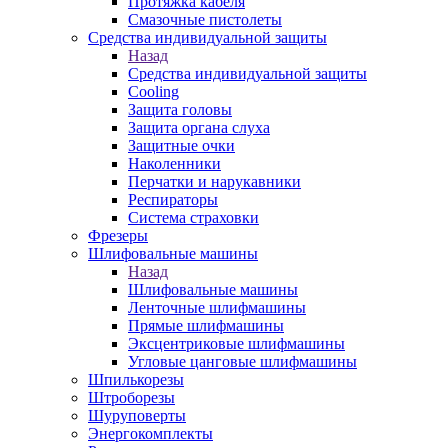
Протяжка кабеля
Смазочные пистолеты
Средства индивидуальной защиты
Назад
Средства индивидуальной защиты
Cooling
Защита головы
Защита органа слуха
Защитные очки
Наколенники
Перчатки и нарукавники
Респираторы
Система страховки
Фрезеры
Шлифовальные машины
Назад
Шлифовальные машины
Ленточные шлифмашины
Прямые шлифмашины
Эксцентриковые шлифмашины
Угловые цанговые шлифмашины
Шпилькорезы
Штроборезы
Шуруповерты
Энергокомплекты