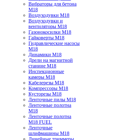
Вибраторы для бетона
M18
Воздуходувки M18
Воздуходувки и
вентиляторы M18
Газонокосилки M18
Гайковерты M18
Гидравлические насосы
M18
Динамики M18
Дрели на магнитной
станине M18
Инспекционные
камеры M18
Кабелерезы M18
Компрессоры M18
Кусторезы M18
Ленточные пилы M18
Ленточные полотна
M18
Ленточные полотна
M18 FUEL
Ленточные
шлифмашины M18
Линейные триммеры