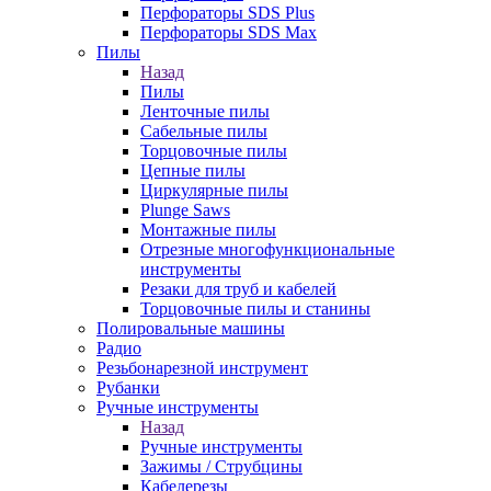
Перфораторы SDS Plus
Перфораторы SDS Max
Пилы
Назад
Пилы
Ленточные пилы
Сабельные пилы
Торцовочные пилы
Цепные пилы
Циркулярные пилы
Plunge Saws
Монтажные пилы
Отрезные многофункциональные
инструменты
Резаки для труб и кабелей
Торцовочные пилы и станины
Полировальные машины
Радио
Резьбонарезной инструмент
Рубанки
Ручные инструменты
Назад
Ручные инструменты
Зажимы / Струбцины
Кабелерезы