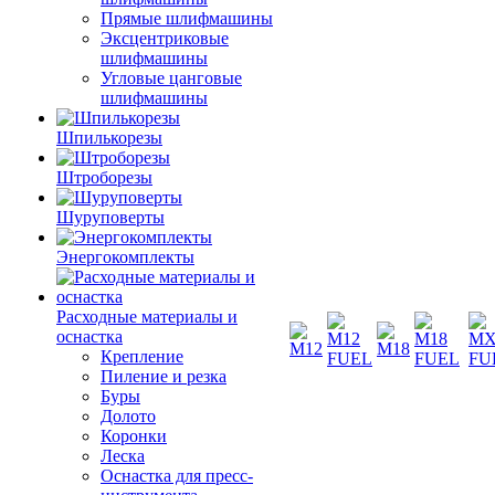
Прямые шлифмашины
Эксцентриковые
шлифмашины
Угловые цанговые
шлифмашины
Шпилькорезы
Штроборезы
Шуруповерты
Энергокомплекты
Расходные материалы и
оснастка
Крепление
Пиление и резка
Буры
Долото
Коронки
Леска
Оснастка для пресс-