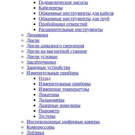
Гидравлические насосы
Кабелерезы
Обжимные инструменты для кабеля
Обжимные инструменты для труб
Пробойники отверстий
Расширительные инструменты
Динамики
Дрели
Дрели алмазного сверления
Дрели на магнитной станине
Дрели угловые
Заклёпочники
Зарядные устройства
Измерительные приборы
Назад
Измерительные приборы
Измерение температуры
Локаторы
Дальномеры
Лазерные нивелиры
Пирометр
Тестеры
Инспекционные цифровые камеры
Компрессоры
Лобзики