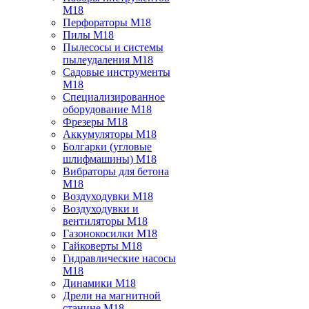
M18
Перфораторы M18
Пилы M18
Пылесосы и системы
пылеудаления M18
Садовые инструменты
M18
Специализированное
оборудование M18
Фрезеры M18
Аккумуляторы M18
Болгарки (угловые
шлифмашины) M18
Вибраторы для бетона
M18
Воздуходувки M18
Воздуходувки и
вентиляторы M18
Газонокосилки M18
Гайковерты M18
Гидравлические насосы
M18
Динамики M18
Дрели на магнитной
станине M18