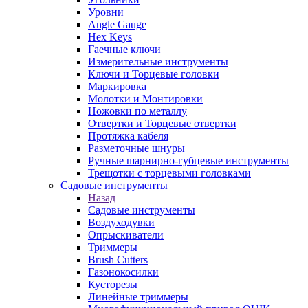
Уровни
Angle Gauge
Hex Keys
Гаечные ключи
Измерительные инструменты
Ключи и Торцевые головки
Маркировка
Молотки и Монтировки
Ножовки по металлу
Отвертки и Торцевые отвертки
Протяжка кабеля
Разметочные шнуры
Ручные шарнирно-губцевые инструменты
Трещотки с торцевыми головками
Садовые инструменты
Назад
Садовые инструменты
Воздуходувки
Опрыскиватели
Триммеры
Brush Cutters
Газонокосилки
Кусторезы
Линейные триммеры