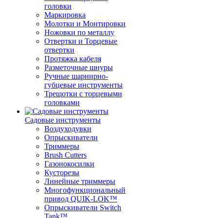
головки
Маркировка
Молотки и Монтировки
Ножовки по металлу
Отвертки и Торцевые
отвертки
Протяжка кабеля
Разметочные шнуры
Ручные шарнирно-
губцевые инструменты
Трещотки с торцевыми
головками
Садовые инструменты
Воздуходувки
Опрыскиватели
Триммеры
Brush Cutters
Газонокосилки
Кусторезы
Линейные триммеры
Многофункциональный
привод QUIK-LOK™
Опрыскиватели Switch
Tank™