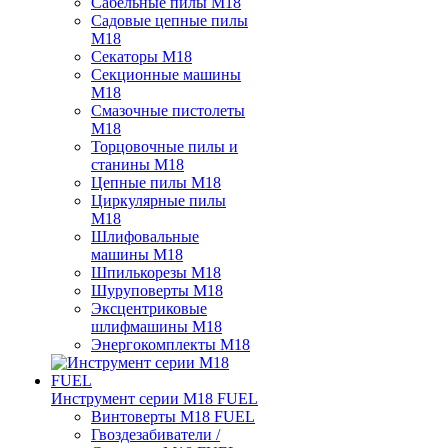
Сабельные пилы M18
Садовые цепные пилы
M18
Секаторы M18
Секционные машины
M18
Смазочные пистолеты
M18
Торцовочные пилы и
станины M18
Цепные пилы M18
Циркулярные пилы
M18
Шлифовальные
машины M18
Шпилькорезы M18
Шуруповерты M18
Эксцентриковые
шлифмашины M18
Энергокомплекты M18
Инструмент серии M18 FUEL
Винтоверты M18 FUEL
Гвоздезабиватели /