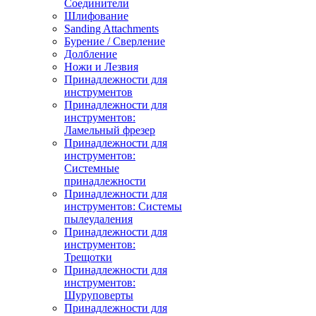
Соединители
Шлифование
Sanding Attachments
Бурение / Сверление
Долбление
Ножи и Лезвия
Принадлежности для
инструментов
Принадлежности для
инструментов:
Ламельный фрезер
Принадлежности для
инструментов:
Системные
принадлежности
Принадлежности для
инструментов: Системы
пылеудаления
Принадлежности для
инструментов:
Трещотки
Принадлежности для
инструментов:
Шуруповерты
Принадлежности для