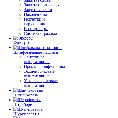
Защита головы
Защита органа слуха
Защитные очки
Наколенники
Перчатки и
нарукавники
Респираторы
Система страховки
Фрезеры
Шлифовальные машины
Ленточные
шлифмашины
Прямые шлифмашины
Эксцентриковые
шлифмашины
Угловые цанговые
шлифмашины
Шпилькорезы
Штроборезы
Шуруповерты