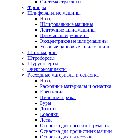
Система страховки
Фрезеры
Шлифовальные машины
Назад
Шлифовальные машины
Ленточные шлифмашины
Прямые шлифмашины
Эксцентриковые шлифмашины
Угловые цанговые шлифмашины
Шпилькорезы
Штроборезы
Шуруповерты
Энергокомплекты
Расходные материалы и оснастка
Назад
Расходные материалы и оснастка
Крепление
Пиление и резка
Буры
Долото
Коронки
Леска
Оснастка для пресс-инструмента
Оснастка для прочистных машин
Оснастка для пылесосов