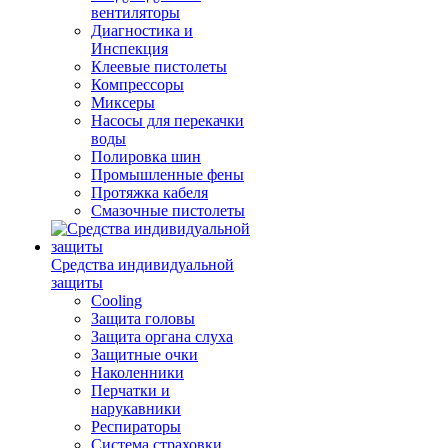
вентиляторы
Диагностика и
Инспекция
Клеевые пистолеты
Компрессоры
Миксеры
Насосы для перекачки
воды
Полировка шин
Промышленные фены
Протяжка кабеля
Смазочные пистолеты
Средства индивидуальной
защиты
Cooling
Защита головы
Защита органа слуха
Защитные очки
Наколенники
Перчатки и
нарукавники
Респираторы
Система страховки