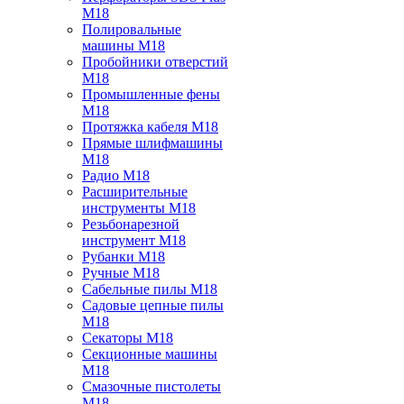
M18
Полировальные
машины M18
Пробойники отверстий
M18
Промышленные фены
M18
Протяжка кабеля M18
Прямые шлифмашины
M18
Радио M18
Расширительные
инструменты M18
Резьбонарезной
инструмент M18
Рубанки M18
Ручные M18
Сабельные пилы M18
Садовые цепные пилы
M18
Секаторы M18
Секционные машины
M18
Смазочные пистолеты
M18