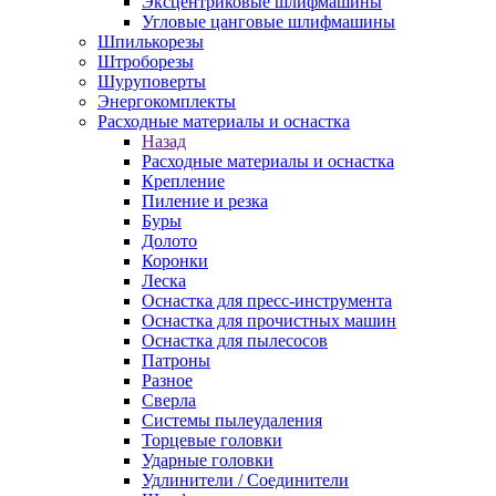
Эксцентриковые шлифмашины
Угловые цанговые шлифмашины
Шпилькорезы
Штроборезы
Шуруповерты
Энергокомплекты
Расходные материалы и оснастка
Назад
Расходные материалы и оснастка
Крепление
Пиление и резка
Буры
Долото
Коронки
Леска
Оснастка для пресс-инструмента
Оснастка для прочистных машин
Оснастка для пылесосов
Патроны
Разное
Сверла
Системы пылеудаления
Торцевые головки
Ударные головки
Удлинители / Соединители