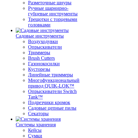
Разметочные шнуры
Ручные шарнирно-
губцевые инструменты
Трещотки с торцевыми
головками
Садовые инструменты
Воздуходувки
Опрыскиватели
Триммеры
Brush Cutters
Газонокосилки
Кусторезы
Линейные триммеры
Многофункциональный
привод QUIK-LOK™
Опрыскиватели Switch
Tank™
Подрезчики кромок
Садовые цепные пилы
Секаторы
Системы хранения
Кейсы
Сумки