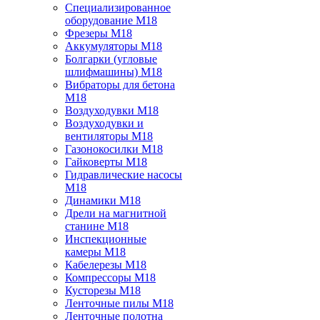
Специализированное
оборудование M18
Фрезеры M18
Аккумуляторы M18
Болгарки (угловые
шлифмашины) M18
Вибраторы для бетона
M18
Воздуходувки M18
Воздуходувки и
вентиляторы M18
Газонокосилки M18
Гайковерты M18
Гидравлические насосы
M18
Динамики M18
Дрели на магнитной
станине M18
Инспекционные
камеры M18
Кабелерезы M18
Компрессоры M18
Кусторезы M18
Ленточные пилы M18
Ленточные полотна