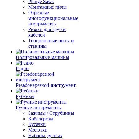
Plunge Saws
Монтажные пилы
Отрезные
многофункциональные
инструменты
Резаки для труб и
кабелей
Торцовочные пилы и
станины
Полировальные машины
Радио
Резьбонарезной инструмент
Рубанки
Ручные инструменты
Зажимы / Струбцины
Кабелерезы
Кусачки
Молотки
Наборы ручных