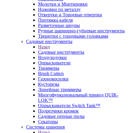
Молотки и Монтировки
Ножовки по металлу
Отвертки и Торцевые отвертки
Протяжка кабеля
Разметочные шнуры
Ручные шарнирно-губцевые инструменты
Трещотки с торцевыми головками
Садовые инструменты
Назад
Садовые инструменты
Воздуходувки
Опрыскиватели
Триммеры
Brush Cutters
Газонокосилки
Кусторезы
Линейные триммеры
Многофункциональный привод QUIK-
LOK™
Опрыскиватели Switch Tank™
Подрезчики кромок
Садовые цепные пилы
Секаторы
Системы хранения
Назад