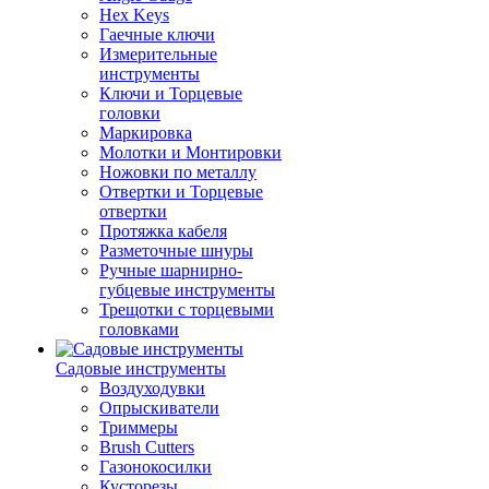
Hex Keys
Гаечные ключи
Измерительные
инструменты
Ключи и Торцевые
головки
Маркировка
Молотки и Монтировки
Ножовки по металлу
Отвертки и Торцевые
отвертки
Протяжка кабеля
Разметочные шнуры
Ручные шарнирно-
губцевые инструменты
Трещотки с торцевыми
головками
Садовые инструменты
Воздуходувки
Опрыскиватели
Триммеры
Brush Cutters
Газонокосилки
Кусторезы