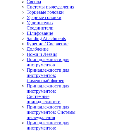
Сверла
Системы пылеудаления
Торцевые головки
Ударные головки
Удлинители /
Соединители
Шлифование
Sanding Attachments
Бурение / Сверление
Долбление
Ножи и Лезвия
Принадлежности для
инструментов
Принадлежности для
инструментов:
Ламельный фрезер
Принадлежности для
инструментов:
Системные
принадлежности
Принадлежности для
инструментов: Системы
пылеудаления
Принадлежности для
инструментов: