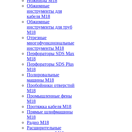
Ножницы M18
Обжимные
инструменты для
кабеля M18
Обжимные
инструменты для труб
M18
Отрезные
многофункциональные
инструменты M18
Перфораторы SDS Max
M18
Перфораторы SDS Plus
M18
Полировальные
машины M18
Пробойники отверстий
M18
Промышленные фены
M18
Протяжка кабеля M18
Прямые шлифмашины
M18
Радио M18
Расширительные