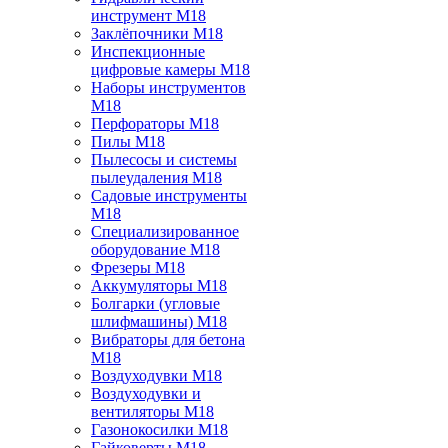
инструмент M18
Заклёпочники M18
Инспекционные
цифровые камеры M18
Наборы инструментов
M18
Перфораторы M18
Пилы M18
Пылесосы и системы
пылеудаления M18
Садовые инструменты
M18
Специализированное
оборудование M18
Фрезеры M18
Аккумуляторы M18
Болгарки (угловые
шлифмашины) M18
Вибраторы для бетона
M18
Воздуходувки M18
Воздуходувки и
вентиляторы M18
Газонокосилки M18
Гайковерты M18