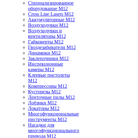
Специализированное
оборудование M12
Cross Line Lasers M12
Аккумуляторные M12
Воздуходувки M12
Воздуходувки и
вентиляторы M12
Гайковерты M12
Гвоздезабиватели M12
Динамики M12
Заклепочники M12
Инспекционные
камеры M12
Клеевые пистолеты
M12
Компрессоры M12
Кусторезы M12
Ленточные пилы M12
Лобзики M12
Локаторы M12
Многофункциональные
инструменты M12
Насадки для
многофункционального
привода M12