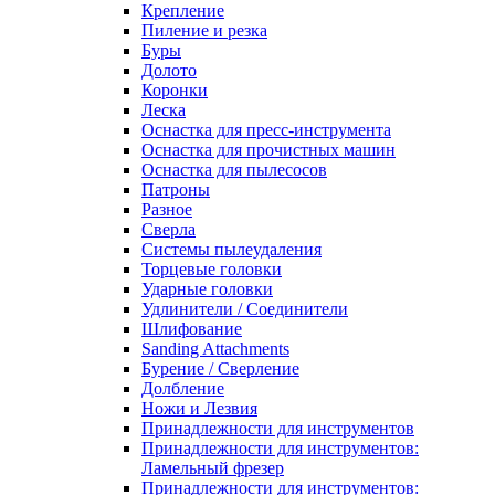
Крепление
Пиление и резка
Буры
Долото
Коронки
Леска
Оснастка для пресс-инструмента
Оснастка для прочистных машин
Оснастка для пылесосов
Патроны
Разное
Сверла
Системы пылеудаления
Торцевые головки
Ударные головки
Удлинители / Соединители
Шлифование
Sanding Attachments
Бурение / Сверление
Долбление
Ножи и Лезвия
Принадлежности для инструментов
Принадлежности для инструментов:
Ламельный фрезер
Принадлежности для инструментов: