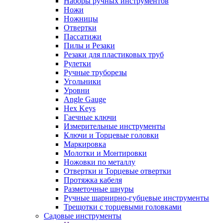
Наборы ручных инструментов
Ножи
Ножницы
Отвертки
Пассатижи
Пилы и Резаки
Резаки для пластиковых труб
Рулетки
Ручные труборезы
Угольники
Уровни
Angle Gauge
Hex Keys
Гаечные ключи
Измерительные инструменты
Ключи и Торцевые головки
Маркировка
Молотки и Монтировки
Ножовки по металлу
Отвертки и Торцевые отвертки
Протяжка кабеля
Разметочные шнуры
Ручные шарнирно-губцевые инструменты
Трещотки с торцевыми головками
Садовые инструменты