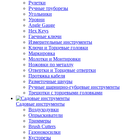
Рулетки
Ручные труборезы
Угольники
Уровни
Angle Gauge
Hex Keys
Гаечные ключи
Измерительные инструменты
Ключи и Торцевые головки
Маркировка
Молотки и Монтировки
Ножовки по металлу
Отвертки и Торцевые отвертки
Протяжка кабеля
Разметочные шнуры
Ручные шарнирно-губцевые инструменты
Трещотки с торцевыми головками
Садовые инструменты
Воздуходувки
Опрыскиватели
Триммеры
Brush Cutters
Газонокосилки
Кусторезы