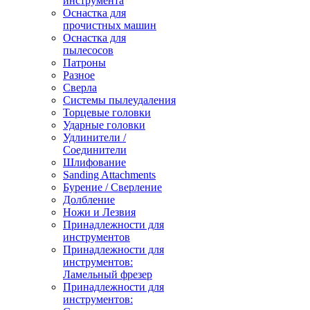
инструмента
Оснастка для
прочистных машин
Оснастка для
пылесосов
Патроны
Разное
Сверла
Системы пылеудаления
Торцевые головки
Ударные головки
Удлинители /
Соединители
Шлифование
Sanding Attachments
Бурение / Сверление
Долбление
Ножи и Лезвия
Принадлежности для
инструментов
Принадлежности для
инструментов:
Ламельный фрезер
Принадлежности для
инструментов: