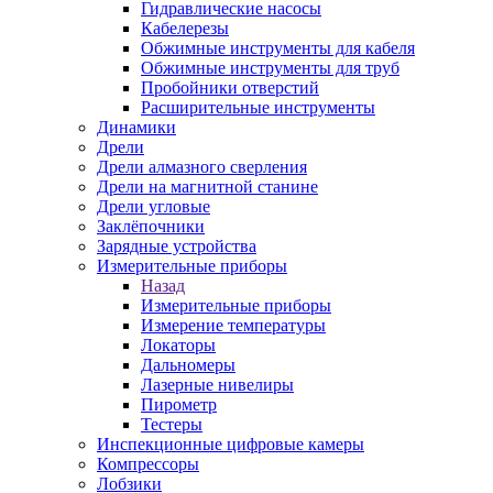
Гидравлические насосы
Кабелерезы
Обжимные инструменты для кабеля
Обжимные инструменты для труб
Пробойники отверстий
Расширительные инструменты
Динамики
Дрели
Дрели алмазного сверления
Дрели на магнитной станине
Дрели угловые
Заклёпочники
Зарядные устройства
Измерительные приборы
Назад
Измерительные приборы
Измерение температуры
Локаторы
Дальномеры
Лазерные нивелиры
Пирометр
Тестеры
Инспекционные цифровые камеры
Компрессоры
Лобзики