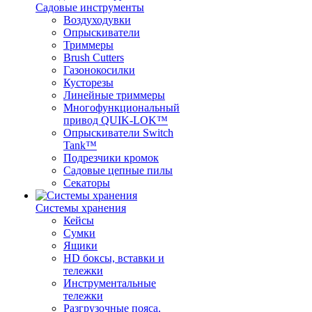
Садовые инструменты
Воздуходувки
Опрыскиватели
Триммеры
Brush Cutters
Газонокосилки
Кусторезы
Линейные триммеры
Многофункциональный
привод QUIK-LOK™
Опрыскиватели Switch
Tank™
Подрезчики кромок
Садовые цепные пилы
Секаторы
Системы хранения
Кейсы
Сумки
Ящики
HD боксы, вставки и
тележки
Инструментальные
тележки
Разгрузочные пояса,