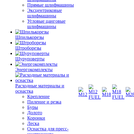
Прямые шлифмашины
Эксцентриковые
шлифмашины
Угловые цанговые
шлифмашины
Шпилькорезы
Штроборезы
Шуруповерты
Энергокомплекты
Расходные материалы и
оснастка
Крепление
Пиление и резка
Буры
Долото
Коронки
Леска
Оснастка для пресс-