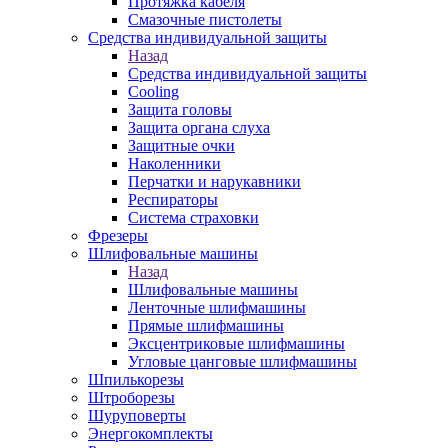
Протяжка кабеля
Смазочные пистолеты
Средства индивидуальной защиты
Назад
Средства индивидуальной защиты
Cooling
Защита головы
Защита органа слуха
Защитные очки
Наколенники
Перчатки и нарукавники
Респираторы
Система страховки
Фрезеры
Шлифовальные машины
Назад
Шлифовальные машины
Ленточные шлифмашины
Прямые шлифмашины
Эксцентриковые шлифмашины
Угловые цанговые шлифмашины
Шпилькорезы
Штроборезы
Шуруповерты
Энергокомплекты