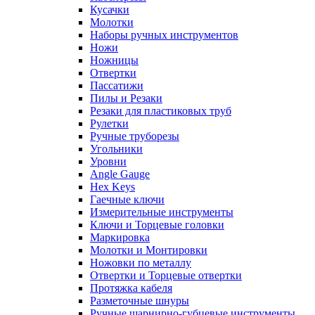
Кусачки
Молотки
Наборы ручных инструментов
Ножи
Ножницы
Отвертки
Пассатижи
Пилы и Резаки
Резаки для пластиковых труб
Рулетки
Ручные труборезы
Угольники
Уровни
Angle Gauge
Hex Keys
Гаечные ключи
Измерительные инструменты
Ключи и Торцевые головки
Маркировка
Молотки и Монтировки
Ножовки по металлу
Отвертки и Торцевые отвертки
Протяжка кабеля
Разметочные шнуры
Ручные шарнирно-губцевые инструменты