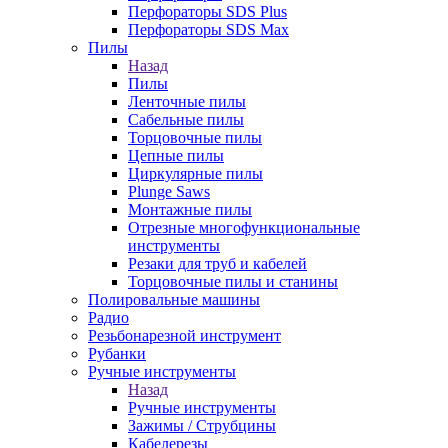
Перфораторы SDS Plus
Перфораторы SDS Max
Пилы
Назад
Пилы
Ленточные пилы
Сабельные пилы
Торцовочные пилы
Цепные пилы
Циркулярные пилы
Plunge Saws
Монтажные пилы
Отрезные многофункциональные
инструменты
Резаки для труб и кабелей
Торцовочные пилы и станины
Полировальные машины
Радио
Резьбонарезной инструмент
Рубанки
Ручные инструменты
Назад
Ручные инструменты
Зажимы / Струбцины
Кабелерезы