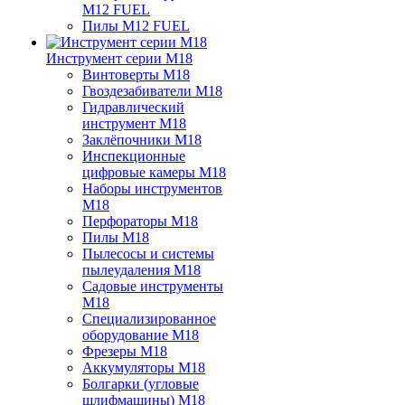
M12 FUEL
Пилы M12 FUEL
Инструмент серии M18
Винтоверты M18
Гвоздезабиватели M18
Гидравлический
инструмент M18
Заклёпочники M18
Инспекционные
цифровые камеры M18
Наборы инструментов
M18
Перфораторы M18
Пилы M18
Пылесосы и системы
пылеудаления M18
Садовые инструменты
M18
Специализированное
оборудование M18
Фрезеры M18
Аккумуляторы M18
Болгарки (угловые
шлифмашины) M18