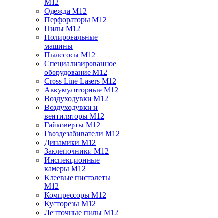
M12
Одежда M12
Перфораторы M12
Пилы M12
Полировальные
машины
Пылесосы M12
Специализированное
оборудование M12
Cross Line Lasers M12
Аккумуляторные M12
Воздуходувки M12
Воздуходувки и
вентиляторы M12
Гайковерты M12
Гвоздезабиватели M12
Динамики M12
Заклепочники M12
Инспекционные
камеры M12
Клеевые пистолеты
M12
Компрессоры M12
Кусторезы M12
Ленточные пилы M12