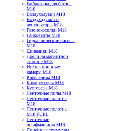
Вибраторы для бетона
M18
Воздуходувки M18
Воздуходувки и
вентиляторы M18
Газонокосилки M18
Гайковерты M18
Гидравлические насосы
M18
Динамики M18
Дрели на магнитной
станине M18
Инспекционные
камеры M18
Кабелерезы M18
Компрессоры M18
Кусторезы M18
Ленточные пилы M18
Ленточные полотна
M18
Ленточные полотна
M18 FUEL
Ленточные
шлифмашины M18
Линейные триммеры