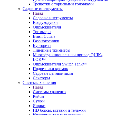
Трещотки с торцевыми головками
Садовые инструменты
Назад
Садовые инструменты
Воздуходувки
Опрыскиватели
Триммеры
Brush Cutters
Газонокосилки
Кусторезы
Линейные триммеры
Многофункциональный привод QUIK-
LOK™
Опрыскиватели Switch Tank™
Подрезчики кромок
Садовые цепные пилы
Секаторы
Системы хранения
Назад
Системы хранения
Кейсы
Сумки
Ящики
HD боксы, вставки и тележки
Инструментальные тележки