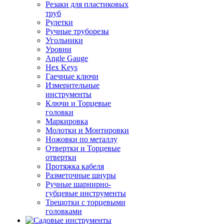
Резаки для пластиковых
труб
Рулетки
Ручные труборезы
Угольники
Уровни
Angle Gauge
Hex Keys
Гаечные ключи
Измерительные
инструменты
Ключи и Торцевые
головки
Маркировка
Молотки и Монтировки
Ножовки по металлу
Отвертки и Торцевые
отвертки
Протяжка кабеля
Разметочные шнуры
Ручные шарнирно-
губцевые инструменты
Трещотки с торцевыми
головками