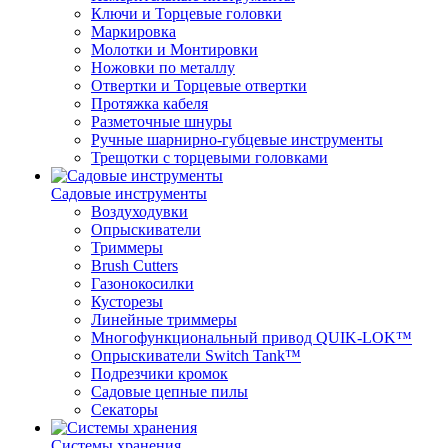
Ключи и Торцевые головки
Маркировка
Молотки и Монтировки
Ножовки по металлу
Отвертки и Торцевые отвертки
Протяжка кабеля
Разметочные шнуры
Ручные шарнирно-губцевые инструменты
Трещотки с торцевыми головками
Садовые инструменты
Воздуходувки
Опрыскиватели
Триммеры
Brush Cutters
Газонокосилки
Кусторезы
Линейные триммеры
Многофункциональный привод QUIK-LOK™
Опрыскиватели Switch Tank™
Подрезчики кромок
Садовые цепные пилы
Секаторы
Системы хранения