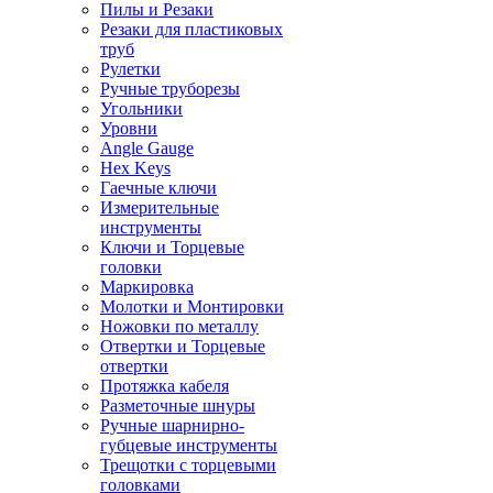
Пилы и Резаки
Резаки для пластиковых
труб
Рулетки
Ручные труборезы
Угольники
Уровни
Angle Gauge
Hex Keys
Гаечные ключи
Измерительные
инструменты
Ключи и Торцевые
головки
Маркировка
Молотки и Монтировки
Ножовки по металлу
Отвертки и Торцевые
отвертки
Протяжка кабеля
Разметочные шнуры
Ручные шарнирно-
губцевые инструменты
Трещотки с торцевыми
головками