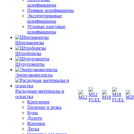
шлифмашины
Прямые шлифмашины
Эксцентриковые
шлифмашины
Угловые цанговые
шлифмашины
Шпилькорезы
Штроборезы
Шуруповерты
Энергокомплекты
Расходные материалы и
оснастка
Крепление
Пиление и резка
Буры
Долото
Коронки
Леска