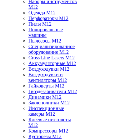
Наборы инструментов
M12
Одежда M12
Перфораторы M12
Пилы M12
Полировальные
машины
Пылесосы M12
Специализированное
оборудование M12
Cross Line Lasers M12
Аккумуляторные M12
Воздуходувки M12
Воздуходувки и
вентиляторы M12
Гайковерты M12
Гвоздезабиватели M12
Динамики M12
Заклепочники M12
Инспекционные
камеры M12
Клеевые пистолеты
M12
Компрессоры M12
Кусторезы M12