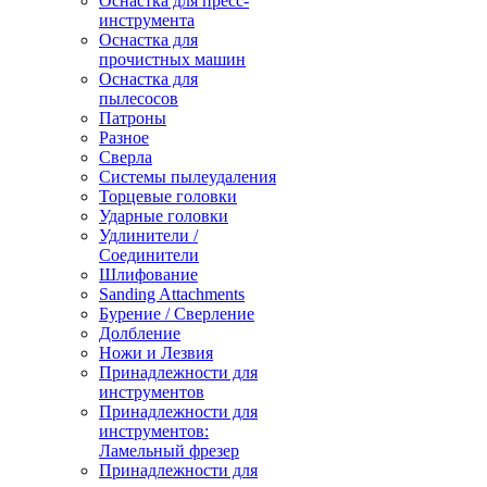
Оснастка для пресс-
инструмента
Оснастка для
прочистных машин
Оснастка для
пылесосов
Патроны
Разное
Сверла
Системы пылеудаления
Торцевые головки
Ударные головки
Удлинители /
Соединители
Шлифование
Sanding Attachments
Бурение / Сверление
Долбление
Ножи и Лезвия
Принадлежности для
инструментов
Принадлежности для
инструментов:
Ламельный фрезер
Принадлежности для