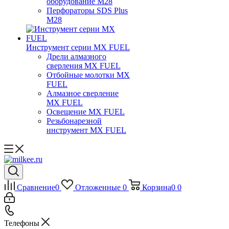
оборудование M28
Перфораторы SDS Plus
M28
Инструмент серии MX FUEL
Дрели алмазного
сверления MX FUEL
Отбойные молотки MX
FUEL
Алмазное сверление
MX FUEL
Освещение MX FUEL
Резьбонарезной
инструмент MX FUEL
Сравнение
0
Отложенные
0
Корзина
0
0
Телефоны