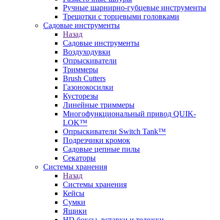
Ручные шарнирно-губцевые инструменты
Трещотки с торцевыми головками
Садовые инструменты
Назад
Садовые инструменты
Воздуходувки
Опрыскиватели
Триммеры
Brush Cutters
Газонокосилки
Кусторезы
Линейные триммеры
Многофункциональный привод QUIK-
LOK™
Опрыскиватели Switch Tank™
Подрезчики кромок
Садовые цепные пилы
Секаторы
Системы хранения
Назад
Системы хранения
Кейсы
Сумки
Ящики
HD боксы, вставки и тележки