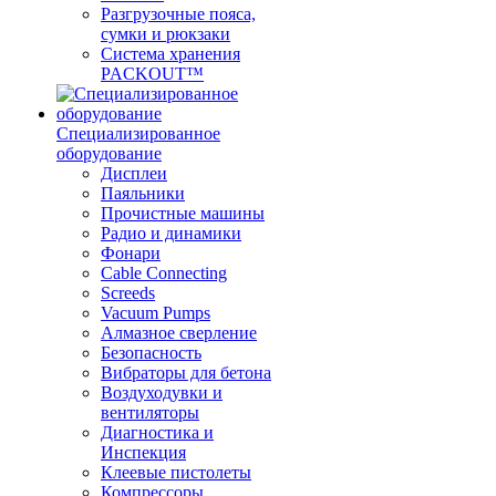
Разгрузочные пояса,
сумки и рюкзаки
Система хранения
PACKOUT™
Специализированное
оборудование
Дисплеи
Паяльники
Прочистные машины
Радио и динамики
Фонари
Cable Connecting
Screeds
Vacuum Pumps
Алмазное сверление
Безопасность
Вибраторы для бетона
Воздуходувки и
вентиляторы
Диагностика и
Инспекция
Клеевые пистолеты
Компрессоры