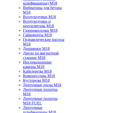
шлифмашины) M18
Вибраторы для бетона
M18
Воздуходувки M18
Воздуходувки и
вентиляторы M18
Газонокосилки M18
Гайковерты M18
Гидравлические насосы
M18
Динамики M18
Дрели на магнитной
станине M18
Инспекционные
камеры M18
Кабелерезы M18
Компрессоры M18
Кусторезы M18
Ленточные пилы M18
Ленточные полотна
M18
Ленточные полотна
M18 FUEL
Ленточные
шлифмашины M18