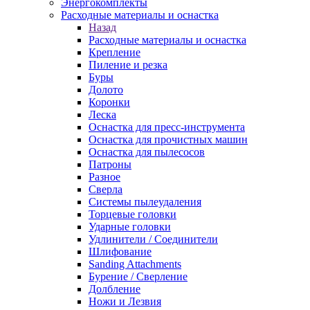
Энергокомплекты
Расходные материалы и оснастка
Назад
Расходные материалы и оснастка
Крепление
Пиление и резка
Буры
Долото
Коронки
Леска
Оснастка для пресс-инструмента
Оснастка для прочистных машин
Оснастка для пылесосов
Патроны
Разное
Сверла
Системы пылеудаления
Торцевые головки
Ударные головки
Удлинители / Соединители
Шлифование
Sanding Attachments
Бурение / Сверление
Долбление
Ножи и Лезвия