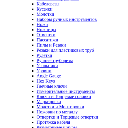
Кабелерезы
Кусачки
Молотки
Наборы ручных инструментов
Ножи
Ножницы
Отвертки
Пассатижи
Пилы и Резаки
Резаки для пластиковых труб
Рулетки
Ручные труборезы
Угольники
Уровни
Angle Gauge
Hex Keys
Гаечные ключи
Измерительные инструменты
Ключи и Торцевые головки
Маркировка
Молотки и Монтировки
Ножовки по металлу
Отвертки и Торцевые отвертки
Протяжка кабеля
Разметочные шнуры