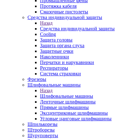
Промышленные фены
Протяжка кабеля
Смазочные пистолеты
Средства индивидуальной защиты
Назад
Средства индивидуальной защиты
Cooling
Защита головы
Защита органа слуха
Защитные очки
Наколенники
Перчатки и нарукавники
Респираторы
Система страховки
Фрезеры
Шлифовальные машины
Назад
Шлифовальные машины
Ленточные шлифмашины
Прямые шлифмашины
Эксцентриковые шлифмашины
Угловые цанговые шлифмашины
Шпилькорезы
Штроборезы
Шуруповерты