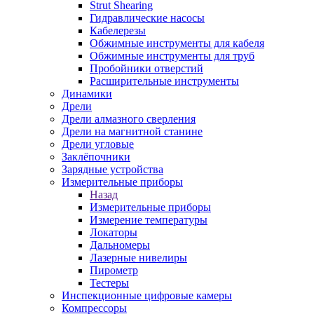
Strut Shearing
Гидравлические насосы
Кабелерезы
Обжимные инструменты для кабеля
Обжимные инструменты для труб
Пробойники отверстий
Расширительные инструменты
Динамики
Дрели
Дрели алмазного сверления
Дрели на магнитной станине
Дрели угловые
Заклёпочники
Зарядные устройства
Измерительные приборы
Назад
Измерительные приборы
Измерение температуры
Локаторы
Дальномеры
Лазерные нивелиры
Пирометр
Тестеры
Инспекционные цифровые камеры
Компрессоры