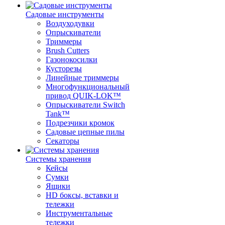
Садовые инструменты
Воздуходувки
Опрыскиватели
Триммеры
Brush Cutters
Газонокосилки
Кусторезы
Линейные триммеры
Многофункциональный
привод QUIK-LOK™
Опрыскиватели Switch
Tank™
Подрезчики кромок
Садовые цепные пилы
Секаторы
Системы хранения
Кейсы
Сумки
Ящики
HD боксы, вставки и
тележки
Инструментальные
тележки