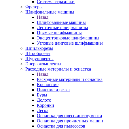
Система страховки
Фрезеры
Шлифовальные машины
Назад
Шлифовальные машины
Ленточные шлифмашины
Прямые шлифмашины
Эксцентриковые шлифмашины
Угловые цанговые шлифмашины
Шпилькорезы
Штроборезы
Шуруповерты
Энергокомплекты
Расходные материалы и оснастка
Назад
Расходные материалы и оснастка
Крепление
Пиление и резка
Буры
Долото
Коронки
Леска
Оснастка для пресс-инструмента
Оснастка для прочистных машин
Оснастка для пылесосов