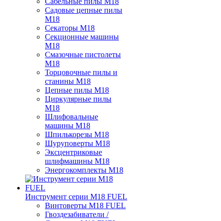
Сабельные пилы M18
Садовые цепные пилы
M18
Секаторы M18
Секционные машины
M18
Смазочные пистолеты
M18
Торцовочные пилы и
станины M18
Цепные пилы M18
Циркулярные пилы
M18
Шлифовальные
машины M18
Шпилькорезы M18
Шуруповерты M18
Эксцентриковые
шлифмашины M18
Энергокомплекты M18
Инструмент серии M18 FUEL
Винтоверты M18 FUEL
Гвоздезабиватели /