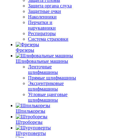
Защита головы
Защита органа слуха
Защитные очки
Наколенники
Перчатки и
нарукавники
Респираторы
Система страховки
Фрезеры
Шлифовальные машины
Ленточные
шлифмашины
Прямые шлифмашины
Эксцентриковые
шлифмашины
Угловые цанговые
шлифмашины
Шпилькорезы
Штроборезы
Шуруповерты