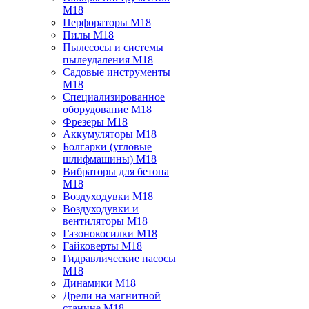
M18
Перфораторы M18
Пилы M18
Пылесосы и системы
пылеудаления M18
Садовые инструменты
M18
Специализированное
оборудование M18
Фрезеры M18
Аккумуляторы M18
Болгарки (угловые
шлифмашины) M18
Вибраторы для бетона
M18
Воздуходувки M18
Воздуходувки и
вентиляторы M18
Газонокосилки M18
Гайковерты M18
Гидравлические насосы
M18
Динамики M18
Дрели на магнитной
станине M18