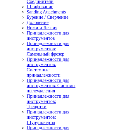
Соединители
Шлифование
Sanding Attachments
Бурение / Сверление
Долбление
Ножи и Лезвия
Принадлежности для
инструментов
Принадлежности для
инструментов:
Ламельный фрезер
Принадлежности для
инструментов:
Системные
принадлежности
Принадлежности для
инструментов: Системы
пылеудаления
Принадлежности для
инструментов:
Трещотки
Принадлежности для
инструментов:
Шуруповерты
Принадлежности для