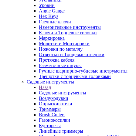
Уровни
Angle Gauge
Hex Keys
Гаечные ключи
Измерительные инструменты
Ключи и Торцевые головки
Маркировка
Молотки и Монтировки
Ножовки по металлу
Отвертки и Торцевые отвертки
Протяжка кабеля
Разметочные шнуры
Ручные шарнирно-губцевые инструменты
Трещотки с торцевыми головками
Садовые инструменты
Назад
Садовые инструменты
Воздуходувки
Опрыскиватели
Триммеры
Brush Cutters
Газонокосилки
Кусторезы
Линейные триммеры