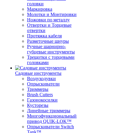
головки
Маркировка
Молотки и Монтировки
Ножовки по металлу
Отвертки и Торцевые
отвертки
Протяжка кабеля
Разметочные шнуры
Ручные шарнирно-
губцевые инструменты
Трещотки с торцевыми
головками
Садовые инструменты
Воздуходувки
Опрыскиватели
Триммеры
Brush Cutters
Газонокосилки
Кусторезы
Линейные триммеры
Многофункциональный
привод QUIK-LOK™
Опрыскиватели Switch
Tank™