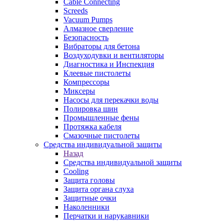
Cable Connecting
Screeds
Vacuum Pumps
Алмазное сверление
Безопасность
Вибраторы для бетона
Воздуходувки и вентиляторы
Диагностика и Инспекция
Клеевые пистолеты
Компрессоры
Миксеры
Насосы для перекачки воды
Полировка шин
Промышленные фены
Протяжка кабеля
Смазочные пистолеты
Средства индивидуальной защиты
Назад
Средства индивидуальной защиты
Cooling
Защита головы
Защита органа слуха
Защитные очки
Наколенники
Перчатки и нарукавники