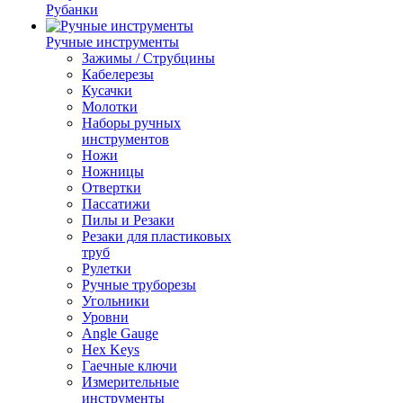
Рубанки
Ручные инструменты
Зажимы / Струбцины
Кабелерезы
Кусачки
Молотки
Наборы ручных
инструментов
Ножи
Ножницы
Отвертки
Пассатижи
Пилы и Резаки
Резаки для пластиковых
труб
Рулетки
Ручные труборезы
Угольники
Уровни
Angle Gauge
Hex Keys
Гаечные ключи
Измерительные
инструменты