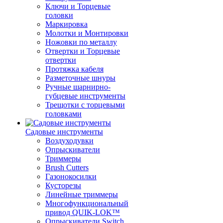
Ключи и Торцевые
головки
Маркировка
Молотки и Монтировки
Ножовки по металлу
Отвертки и Торцевые
отвертки
Протяжка кабеля
Разметочные шнуры
Ручные шарнирно-
губцевые инструменты
Трещотки с торцевыми
головками
Садовые инструменты
Воздуходувки
Опрыскиватели
Триммеры
Brush Cutters
Газонокосилки
Кусторезы
Линейные триммеры
Многофункциональный
привод QUIK-LOK™
Опрыскиватели Switch