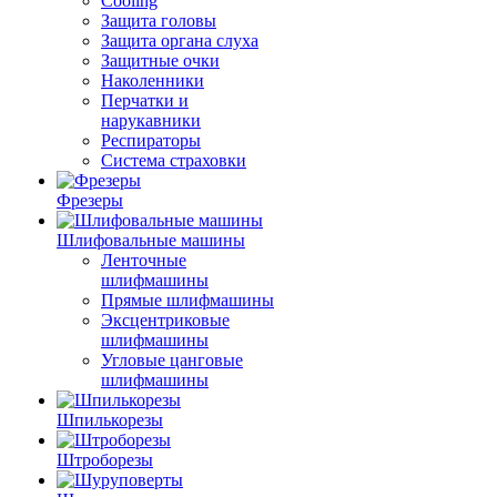
Cooling
Защита головы
Защита органа слуха
Защитные очки
Наколенники
Перчатки и
нарукавники
Респираторы
Система страховки
Фрезеры
Шлифовальные машины
Ленточные
шлифмашины
Прямые шлифмашины
Эксцентриковые
шлифмашины
Угловые цанговые
шлифмашины
Шпилькорезы
Штроборезы