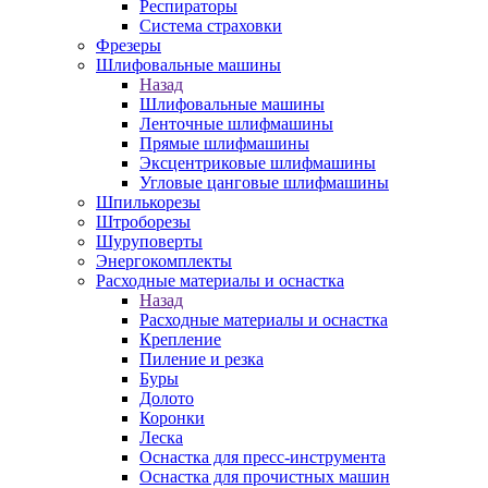
Респираторы
Система страховки
Фрезеры
Шлифовальные машины
Назад
Шлифовальные машины
Ленточные шлифмашины
Прямые шлифмашины
Эксцентриковые шлифмашины
Угловые цанговые шлифмашины
Шпилькорезы
Штроборезы
Шуруповерты
Энергокомплекты
Расходные материалы и оснастка
Назад
Расходные материалы и оснастка
Крепление
Пиление и резка
Буры
Долото
Коронки
Леска
Оснастка для пресс-инструмента
Оснастка для прочистных машин