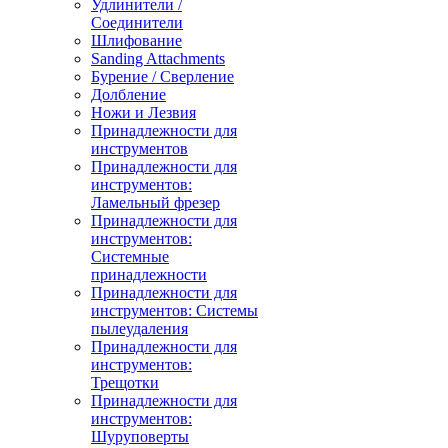
Удлинители /
Соединители
Шлифование
Sanding Attachments
Бурение / Сверление
Долбление
Ножи и Лезвия
Принадлежности для
инструментов
Принадлежности для
инструментов:
Ламельный фрезер
Принадлежности для
инструментов:
Системные
принадлежности
Принадлежности для
инструментов: Системы
пылеудаления
Принадлежности для
инструментов:
Трещотки
Принадлежности для
инструментов:
Шуруповерты