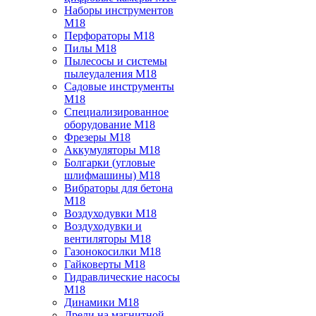
Наборы инструментов
M18
Перфораторы M18
Пилы M18
Пылесосы и системы
пылеудаления M18
Садовые инструменты
M18
Специализированное
оборудование M18
Фрезеры M18
Аккумуляторы M18
Болгарки (угловые
шлифмашины) M18
Вибраторы для бетона
M18
Воздуходувки M18
Воздуходувки и
вентиляторы M18
Газонокосилки M18
Гайковерты M18
Гидравлические насосы
M18
Динамики M18
Дрели на магнитной