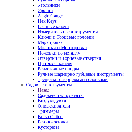
Угольники
Уровни
Angle Gauge
Hex Keys
Гаечные ключи
Измерительные инструменты
Ключи и Торцевые головки
Маркировка
Молотки и Монтировки
Ножовки по металлу
Отвертки и Торцевые отвертки
Протяжка кабеля
Разметочные шнуры
Ручные шарнирно-губцевые инструменты
Трещотки с торцевыми головками
Садовые инструменты
Назад
Садовые инструменты
Воздуходувки
Опрыскиватели
Триммеры
Brush Cutters
Газонокосилки
Кусторезы