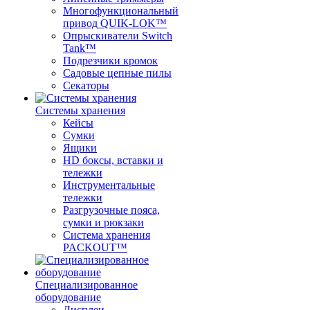
Многофункциональный
привод QUIK-LOK™
Опрыскиватели Switch
Tank™
Подрезчики кромок
Садовые цепные пилы
Секаторы
Системы хранения
Кейсы
Сумки
Ящики
HD боксы, вставки и
тележки
Инструментальные
тележки
Разгрузочные пояса,
сумки и рюкзаки
Система хранения
PACKOUT™
Специализированное
оборудование
Дисплеи