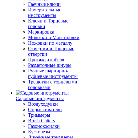
Гаечные ключи
Измерительные
инструменты
Ключи и Торцевые
головки
Маркировка
Молотки и Монтировки
Ножовки по металлу
Отвертки и Торцевые
отвертки
Протяжка кабеля
Разметочные шнуры
Ручные шарнирно-
губцевые инструменты
Трещотки с торцевыми
головками
Садовые инструменты
Воздуходувки
Опрыскиватели
Триммеры
Brush Cutters
Газонокосилки
Кусторезы
Линейные триммеры