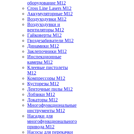
оборудование M12
Cross Line Lasers M12
Аккумуляторные M12
Воздуходувки M12
Воздуходувки и
вентиляторы M12
Гайковерты M12
Гвоздезабиватели M12
Динамики M12
Заклепочники M12
Инспекционные
камеры M12
Клеевые пистолеты
M12
Компрессоры M12
Кусторезы M12
Ленточные пилы M12
Лобзики M12
Локаторы M12
Многофункциональные
инструменты M12
Насадки для
многофункционального
привода M12
Насосы для перекачки