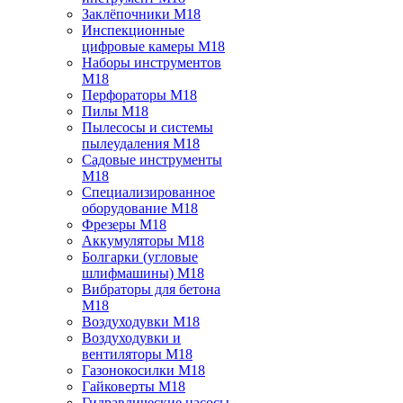
Заклёпочники M18
Инспекционные
цифровые камеры M18
Наборы инструментов
M18
Перфораторы M18
Пилы M18
Пылесосы и системы
пылеудаления M18
Садовые инструменты
M18
Специализированное
оборудование M18
Фрезеры M18
Аккумуляторы M18
Болгарки (угловые
шлифмашины) M18
Вибраторы для бетона
M18
Воздуходувки M18
Воздуходувки и
вентиляторы M18
Газонокосилки M18
Гайковерты M18
Гидравлические насосы